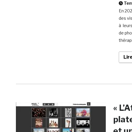
Temp
En 202
des vi
à leurs
de pho
thérap
Lir
« L’
plat
et u