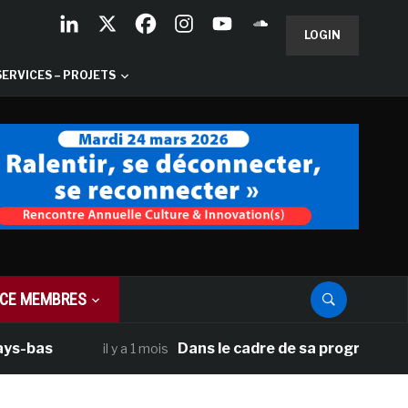
LOGIN
SERVICES – PROJETS
CE MEMBRES
as
Dans le cadre de sa programmation amé
il y a 1 mois