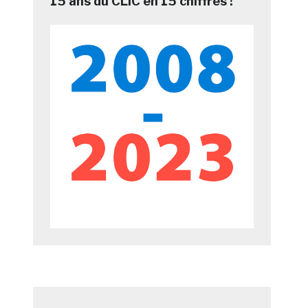
15 ans du CLIC en 15 chiffres !