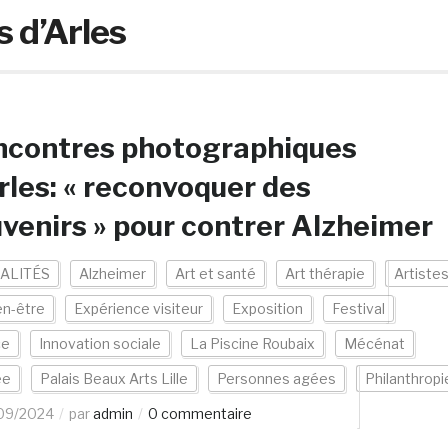
 d’Arles
ncontres photographiques
rles: « reconvoquer des
venirs » pour contrer Alzheimer
ALITÉS
Alzheimer
Art et santé
Art thérapie
Artiste
en-être
Expérience visiteur
Exposition
Festival
ce
Innovation sociale
La Piscine Roubaix
Mécénat
ée
Palais Beaux Arts Lille
Personnes agées
Philanthropi
09/2024
par
admin
0 commentaire