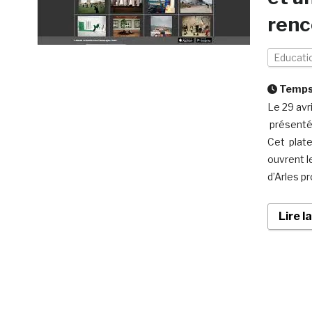
renc
Educati
Temps 
Le 29 avr
présenté 
Cet plate
ouvrent l
d’Arles p
Lire l