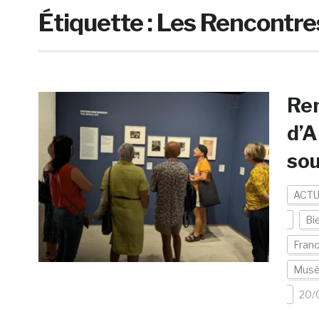
Étiquette :
Les Rencontres
Re
d’A
sou
ACTU
Bi
Fran
Mus
20/