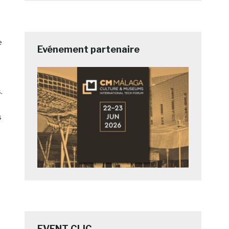
e
Evénement partenaire
.
s
EVENT CLIC