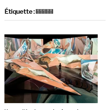
Étiquette :
lililillilil