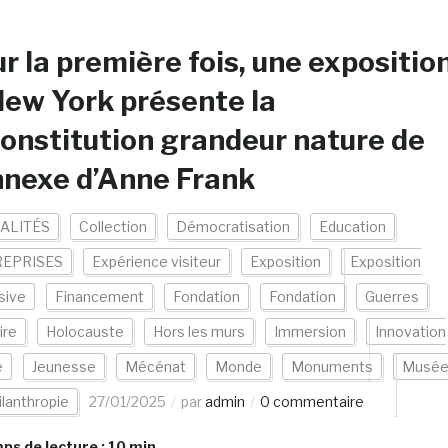
r la première fois, une expositio
ew York présente la
onstitution grandeur nature de
nnexe d’Anne Frank
ALITÉS
Collection
Démocratisation
Education
EPRISES
Expérience visiteur
Exposition
Exposition
sive
Financement
Fondation
Fondation
Guerres
ire
Holocauste
Hors les murs
Immersion
Innovation
e
Jeunesse
Mécénat
Monde
Monuments
Musé
ilanthropie
27/01/2025
par
admin
0 commentaire
s de lecture :
10
min