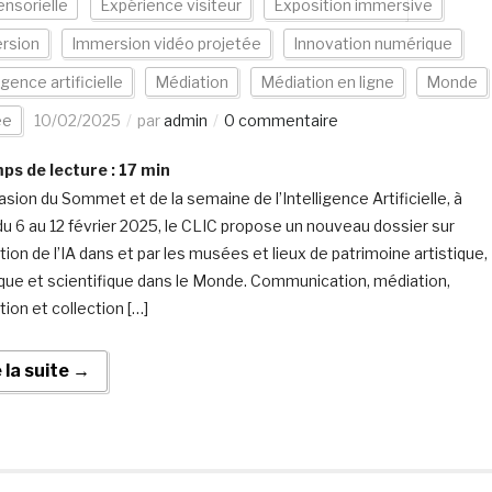
ensorielle
Expérience visiteur
Exposition immersive
rsion
Immersion vidéo projetée
Innovation numérique
igence artificielle
Médiation
Médiation en ligne
Monde
ée
10/02/2025
par
admin
0 commentaire
s de lecture :
17
min
asion du Sommet et de la semaine de l’Intelligence Artificielle, à
 du 6 au 12 février 2025, le CLIC propose un nouveau dossier sur
sation de l’IA dans et par les musées et lieux de patrimoine artistique,
ique et scientifique dans le Monde. Communication, médiation,
ion et collection […]
e la suite →