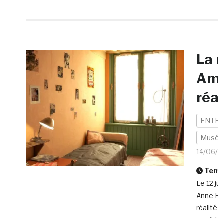
La 
Ams
réa
ENTR
Mus
14/06
Temp
Le 12 
Anne F
réalité