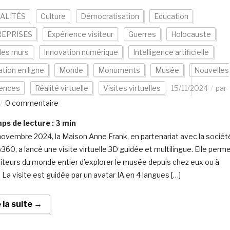
ALITÉS
Culture
Démocratisation
Education
EPRISES
Expérience visiteur
Guerres
Holocauste
les murs
Innovation numérique
Intelligence artificielle
tion en ligne
Monde
Monuments
Musée
Nouvelles
iences
Réalité virtuelle
Visites virtuelles
15/11/2024
par
0 commentaire
s de lecture :
3
min
novembre 2024, la Maison Anne Frank, en partenariat avec la sociét
360, a lancé une visite virtuelle 3D guidée et multilingue. Elle perm
siteurs du monde entier d’explorer le musée depuis chez eux ou à
. La visite est guidée par un avatar IA en 4 langues […]
e la suite →