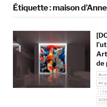
Étiquette :
maison d’Anne
[DO
l’u
Art
de 
Acces
Art g
Co
DOSS