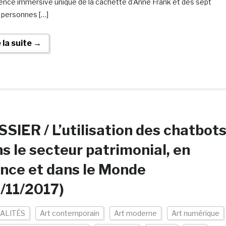
ence immersive unique de la cachette d’Anne Frank et des sept
 personnes […]
e la suite →
SIER / L’utilisation des chatbot
s le secteur patrimonial, en
nce et dans le Monde
/11/2017)
ALITÉS
Art contemporain
Art moderne
Art numérique