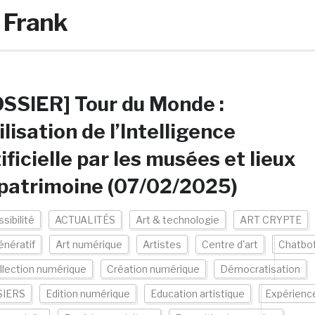
 Frank
SSIER] Tour du Monde :
tilisation de l’Intelligence
ificielle par les musées et lieux
patrimoine (07/02/2025)
sibilité
ACTUALITÉS
Art & technologie
ART CRYPTE
énératif
Art numérique
Artistes
Centre d'art
Chatbo
llection numérique
Création numérique
Démocratisation
IERS
Edition numérique
Education artistique
Expérienc