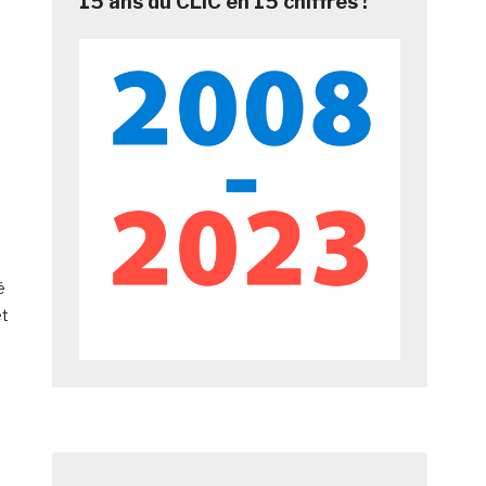
15 ans du CLIC en 15 chiffres !
é
et