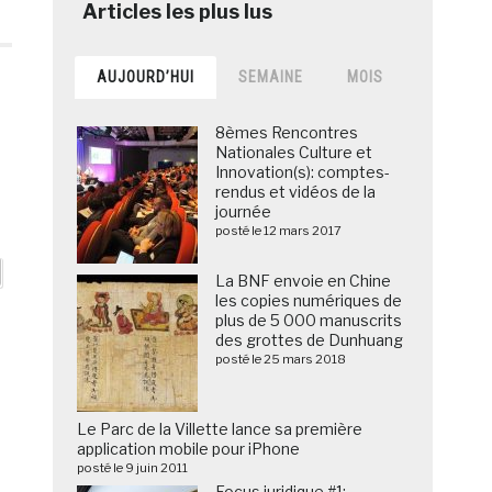
AUJOURD’HUI
SEMAINE
MOIS
8èmes Rencontres
Nationales Culture et
n
Innovation(s): comptes-
rendus et vidéos de la
journée
posté le 12 mars 2017
La BNF envoie en Chine
les copies numériques de
plus de 5 000 manuscrits
des grottes de Dunhuang
posté le 25 mars 2018
Le Parc de la Villette lance sa première
application mobile pour iPhone
posté le 9 juin 2011
Focus juridique #1: