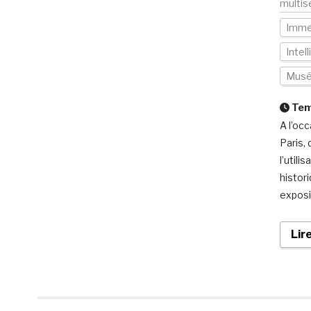
multis
Imme
Intell
Mus
Temp
A l’occ
Paris,
l’utili
histor
exposit
Lir