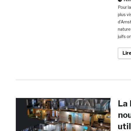
Pour la
plus v
d’Amst
nature
juifs 
Lir
La 
nou
uti