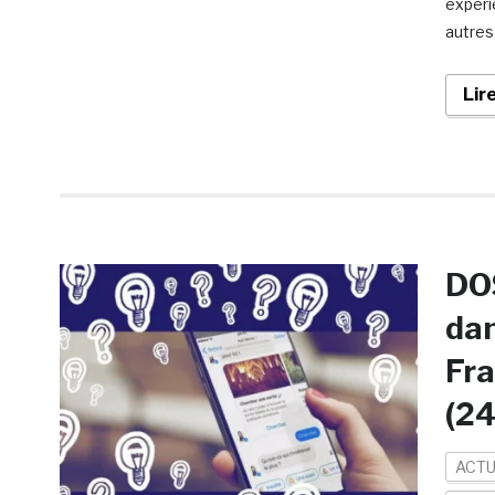
expéri
autres
Lir
DOS
dan
Fra
(24
ACTU