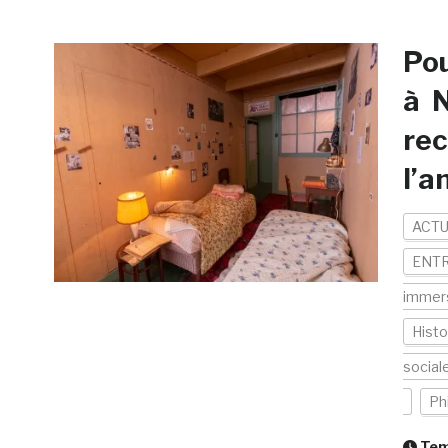
Pou
à N
rec
l’a
ACTU
ENTR
immer
Histo
social
Ph
Temp