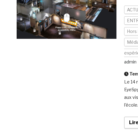
ACTU
ENTR
Hors 
Média
expér
admin
Temp
Le 14 
EyeSpy
aux vi
l’école
Lir