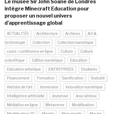
Le musée Sir John Soane de Londres
intègre Minecraft Education pour
proposer un nouvel univers
d’apprentissage global
ACTUALITÉS
Architecture
Archives
Art &
technologie
Collection
Collection numérique
cours / conférence en ligne
Culture
Culture
scientifique
Edition numérique
Education
Education artistique
ENTREPRISES
Etudiants
Financement
Formation
Gamification
Gratuité
Histoire de l'art
Immersion
Innovation numérique
Intelligence artificielle
Jeunesse
Jeux sérieux
Médiation en ligne
Metaverse
Modélisation
Modélisation 3D
Monde
Monuments
Musée