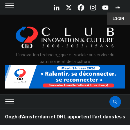
LOGIN
L'innovation technologique et sociale au service du
patrimoine et de la culture
gh d’Amsterdam et DHL apportent l’art dans les salles d