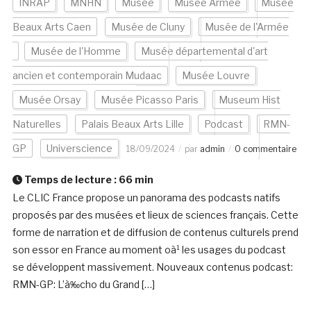
INRAP
MNHN
Musée
Musée Armée
Musée
Beaux Arts Caen
Musée de Cluny
Musée de l'Armée
Musée de l'Homme
Musée départemental d'art
ancien et contemporain Mudaac
Musée Louvre
Musée Orsay
Musée Picasso Paris
Museum Hist
Naturelles
Palais Beaux Arts Lille
Podcast
RMN-
GP
Universcience
18/09/2024
par
admin
0 commentaire
Temps de lecture :
66
min
Le CLIC France propose un panorama des podcasts natifs
proposés par des musées et lieux de sciences français. Cette
forme de narration et de diffusion de contenus culturels prend
son essor en France au moment oà¹ les usages du podcast
se développent massivement. Nouveaux contenus podcast:
RMN-GP: L’à‰cho du Grand […]