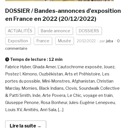
DOSSIER / Bandes-annonces d’exposition
en France en 2022 (20/12/2022)
ACTUALITÉS
Bande annonce
DOSSIERS
Exposition
France
Musée
20/12/2022
par
jeba
0
commentaire
Temps de lecture :
12
min
Fabrice Hyber, Ghada Amer, L’autochrome exposée, Jouez,
Postez !, Kimono, Ouzbékistan, Arts et Préhistoire, Les
portes du possible, Mini-Monstres, Afghanistan, Christian
Marclay, Momies, Black Indians, Clovis, Soundwalk Collective
& Patti Smith, Inde, Arte Povera, Le Chic, voyage en train,
Giuseppe Penone, Rosa Bonheur, Jules-Eugène Lenepveu,
Louis XV, Amitiés, Anri Sala, […]
Lire la suite →