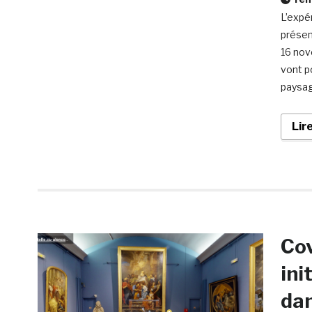
L’expé
présen
16 nov
vont po
paysag
Lir
Cov
ini
dan