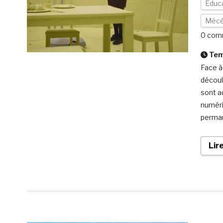
Educa
Mécé
0 com
Temp
Face à
découl
sont a
numéri
perman
Lir