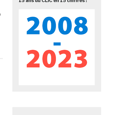
15 ans du CLIC en 15 chiffres !
s
s