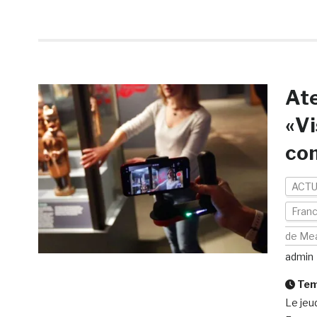
Ate
«Vi
com
ACTU
Fran
de Me
admin
Temp
Le jeu