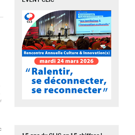
e
r
c