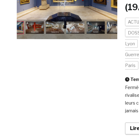
(19
ACTU
DOSS
Lyon
Guerr
Paris
Temp
Fermés
rivalis
leurs 
jamais 
Lir