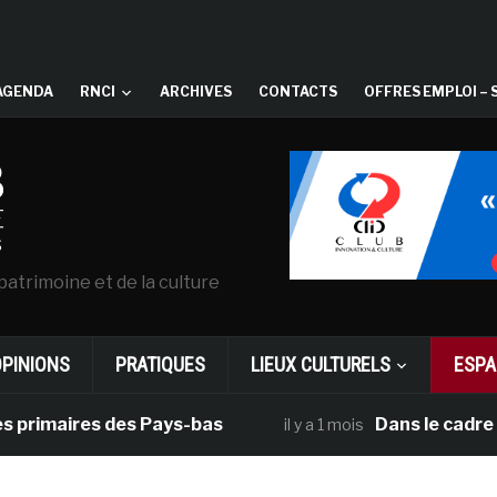
AGENDA
RNCI
ARCHIVES
CONTACTS
OFFRES EMPLOI – 
patrimoine et de la culture
OPINIONS
PRATIQUES
LIEUX CULTURELS
ESPA
aires des Pays-bas
Dans le cadre de sa 
il y a 1 mois