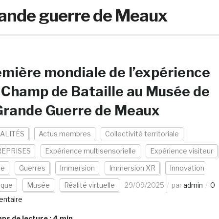
rande guerre de Meaux
mière mondiale de l’expérience
Champ de Bataille au Musée de
Grande Guerre de Meaux
ALITÉS
Actus membres
Collectivité territoriale
EPRISES
Expérience multisensorielle
Expérience visiteur
ce
Guerres
Immersion
Immersion XR
Innovation
ique
Musée
Réalité virtuelle
29/09/2025
par
admin
0
ntaire
s de lecture :
4
min