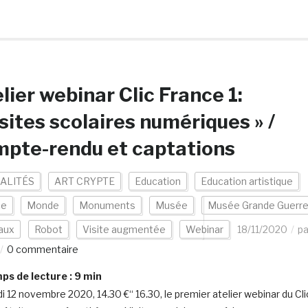
lier webinar Clic France 1:
sites scolaires numériques » /
pte-rendu et captations
ALITÉS
ART CRYPTE
Education
Education artistique
ce
Monde
Monuments
Musée
Musée Grande Guerr
aux
Robot
Visite augmentée
Webinar
18/11/2020
pa
0 commentaire
s de lecture :
9
min
di 12 novembre 2020, 14.30 €“ 16.30, le premier atelier webinar du Cli