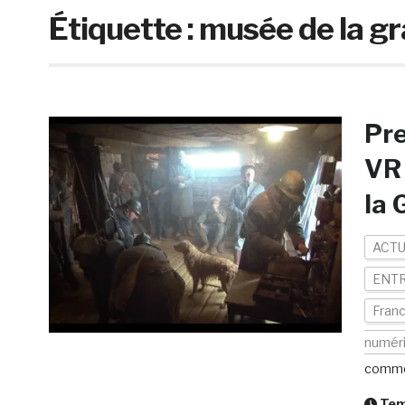
Étiquette :
musée de la g
Pre
VR 
la 
ACTU
ENTR
Fran
numér
comme
Temp