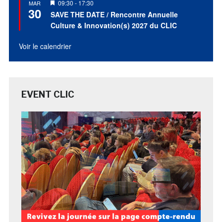
Mis
09:30
-
17:30
MAR
30
en
SAVE THE DATE / Rencontre Annuelle
avant
Culture & Innovation(s) 2027 du CLIC
Voir le calendrier
EVENT CLIC