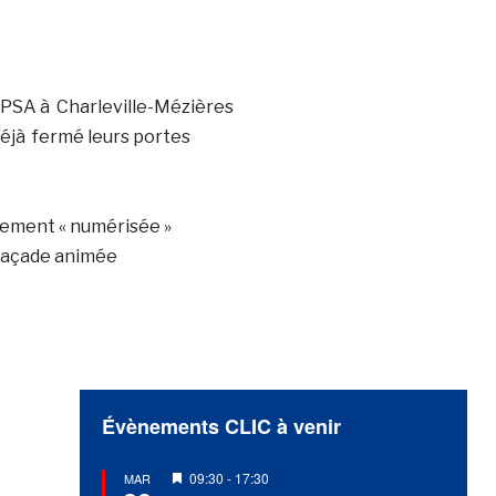
e PSA à Charleville-Mézières
déjà fermé leurs portes
rtement « numérisée »
 façade animée
Évènements CLIC à venir
Mis
09:30
-
17:30
MAR
en