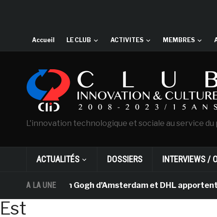
Accueil
LE CLUB
ACTIVITES
MEMBRES
L'innovation technologique et sociale au service du 
ACTUALITÉS
DOSSIERS
INTERVIEWS / 
e musée Van Gogh d’Amsterdam et DHL apportent l’art da
A LA UNE
Est