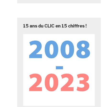
15 ans du CLIC en 15 chiffres !