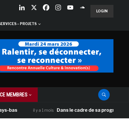
LOGIN
SERVICES – PROJETS
CE MEMBRES
as
Dans le cadre de sa programmation amé
il y a 1 mois