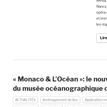
Alesia
Nancy,
opéra e
et imm
les rè
Lir
« Monaco & L’Océan »: le no
du musée océanographique 
ACTUALITÉS
Aménagement de lieu
Application m