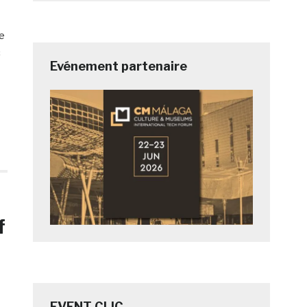
ue
c
Evénement partenaire
f
EVENT CLIC