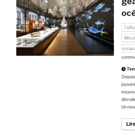
géa
oc
Cultu
Mécé
sociau
comme
Temp
Depuis
jouven
nouvea
dévoile
Un nou
Lir