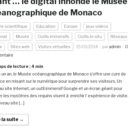
nt … le digital innonde le Musée
éanographique de Monaco
re scientifique
Education
Europe
jeux vidéos
nat
Musée
Outils immersifs
Outils in-situ
Réseaux
x
Sites web
Visites virtuelles
15/01/2014
par
admin
0
ntaire
s de lecture :
4
min
 un an, le Musée océanographique de Monaco s’offre une cure de
ce en misant sur le numérique pour surprendre ses visiteurs. Un
u site Internet, un outil immersif Google et un écran géant pour
r les mystères des requins visent à enrichir l’ expérience de visite.
veau site […]
e la suite →