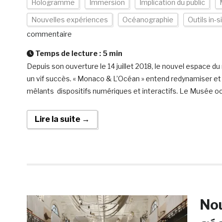
Hologramme
Immersion
Implication du public
Nouvelles expériences
Océanographie
Outils in-s
commentaire
Temps de lecture :
5
min
Depuis son ouverture le 14 juillet 2018, le nouvel espace
un vif succès. « Monaco & L’Océan » entend redynamiser et ra
mêlants dispositifs numériques et interactifs. Le Musée o
Lire la suite →
Nou