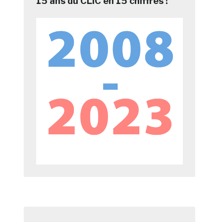
15 ans du CLIC en 15 chiffres !