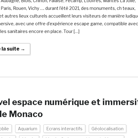
, Aubagne, Blois, Chinon, Falaise, Fécamp, Louvres, Mantes La Jolie,
 Paris, Rouen, Vichy …. durant l’été 2021, des monuments, ch teaux,
t autres lieux culturels accueillent leurs visiteurs de manière ludiq
ersive, avec une offre d’expérience escape game, compatible ave
gles sanitaires encore en place. Tour […]
e la suite →
uvel espace numérique et immersi
de Monaco
obile
Aquarium
Ecrans interactifs
Géolocalisation