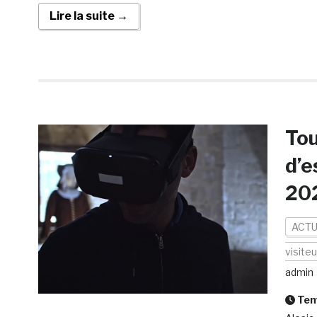
Lire la suite →
Tou
d’e
202
ACTU
visiteu
admin
Temp