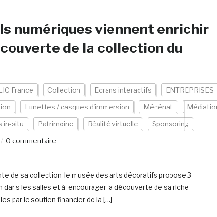
ils numériques viennent enrichir
écouverte de la collection du
LIC France
Collection
Ecrans interactifs
ENTREPRISES
tion
Lunettes / casques d'immersion
Mécénat
Médiatio
s in-situ
Patrimoine
Réalité virtuelle
Sponsoring
0 commentaire
nte de sa collection, le musée des arts décoratifs propose 3
n dans les salles et à encourager la découverte de sa riche
 par le soutien financier de la […]