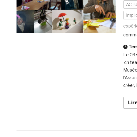
ACTU
Impli
expér
comme
Temp
Le 03 
ch tea
Muséos
l’Asso
créer, 
Lir