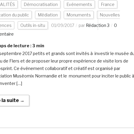
ALITÉS
Démocratisation
Evénements
France
cation du public
Médiation
Monuments
Nouvelles
iences
Outils in-situ
01/09/2017
par
Rédaction 3
0
ntaire
s de lecture :
3
min
septembre 2017 petits et grands sont invités à investir le musée d
u de Flers et de proposer leur propre expérience de visite lors de
print. Ce événement collaboratif et créatif est organisé par
ciation Muséomix Normandie et le monument pour inciter le public 
inventer […]
e la suite →