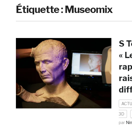
Étiquette :
Museomix
S T
« L
rap
rai
dif
ACTU
3D
par
Ni