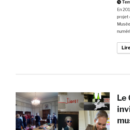
Temp
En 201
projet
Musée 
numéri
Lir
Le 
inv
mus