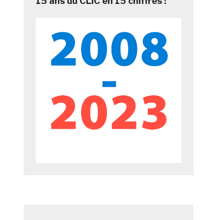
15 ans du CLIC en 15 chiffres !