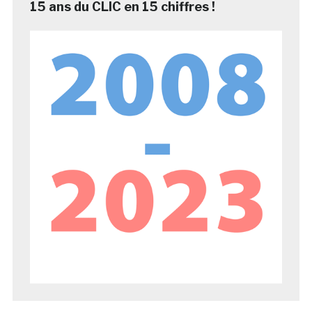
15 ans du CLIC en 15 chiffres !