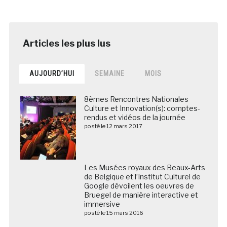
AUJOURD’HUI
SEMAINE
MOIS
8èmes Rencontres Nationales
Culture et Innovation(s): comptes-
rendus et vidéos de la journée
posté le 12 mars 2017
Les Musées royaux des Beaux-Arts de Belgique et
l’Institut Culturel de Google dévoilent les oeuvres de
Bruegel de manière interactive et immersive
posté le 15 mars 2016
Fragilisée par la crise du covid-19, la
Galerie des Offices a vendu la
version NFT d’une peinture de