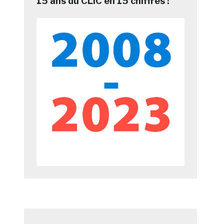
15 ans du CLIC en 15 chiffres !