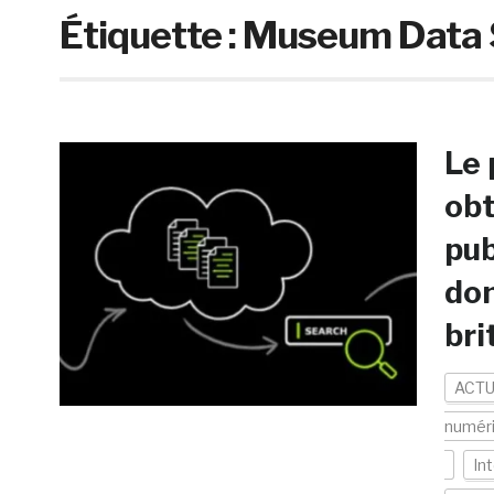
Étiquette :
Museum Data 
Le 
obt
pub
don
bri
ACTU
numér
Int