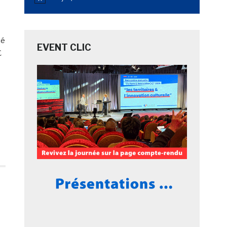
Notice
cé
EVENT CLIC
£