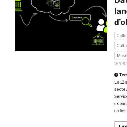
Dat
lan
d’o
Colle
Cultu
Mus
16/09
Temp
Le 12 
secteu
Servic
d’obje
unifie
Lir