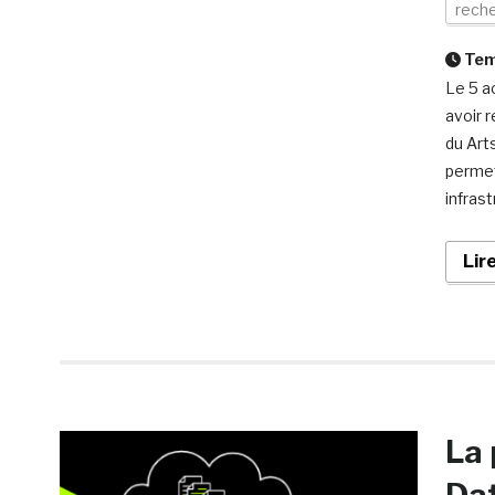
rech
Temp
Le 5 a
avoir 
du Art
permet
infras
Lir
La