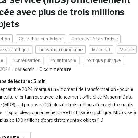
a Service (MDS) officiellement
cée avec plus de trois millions
bjets
ction
Collection numérique
Collectivité territoriale
re scientifique
Innovation numérique
Mécénat
Monde
ée
Numérisation
Philanthropie
Politique publique
/2024
par
admin
0 commentaire
s de lecture :
5
min
septembre 2024, marque un « moment de transformation » pour le
r culturel britannique avec le lancement officiel du Museum Data
e (MDS), qui propose déjà plus de trois millions d’enregistrements
ts disponibles pour la recherche et l’utilisation publique. MDS vise à
r plus de 100 millions d’enregistrements d’objets […]
e la suite →