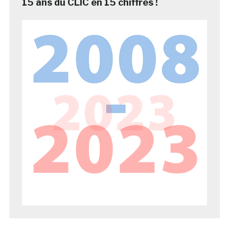
15 ans du CLIC en 15 chiffres !