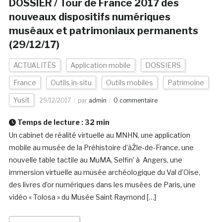
DOSSIER / Tour de France 2017 des
nouveaux dispositifs numériques
muséaux et patrimoniaux permanents
(29/12/17)
ACTUALITÉS
Application mobile
DOSSIERS
France
Outils in-situ
Outils mobiles
Patrimoine
Yusit
29/12/2017
par
admin
0 commentaire
Temps de lecture :
32
min
Un cabinet de réalité virtuelle au MNHN, une application
mobile au musée de la Préhistoire d’àŽle-de-France, une
nouvelle table tactile au MuMA, Selfin’ à Angers, une
immersion virtuelle au musée archéologique du Val d’Oise,
des livres d’or numériques dans les musées de Paris, une
vidéo « Tolosa » du Musée Saint Raymond […]