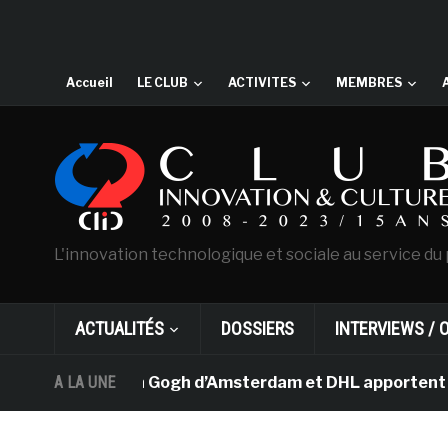
Accueil
LE CLUB
ACTIVITES
MEMBRES
L'innovation technologique et sociale au service du 
ACTUALITÉS
DOSSIERS
INTERVIEWS / 
e musée Van Gogh d’Amsterdam et DHL apportent l’art dan
A LA UNE