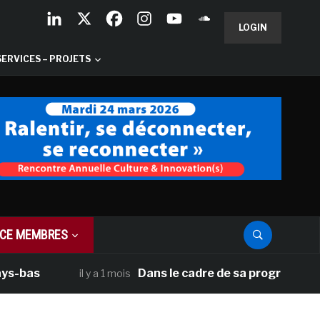
LOGIN
SERVICES – PROJETS
CE MEMBRES
s
Dans le cadre de sa programmation amér
il y a 1 mois