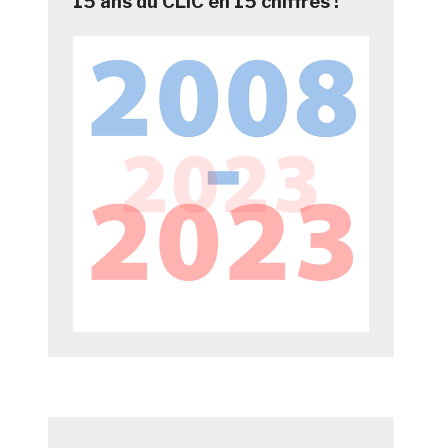
15 ans du CLIC en 15 chiffres !