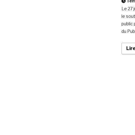
Temp
Le 27 j
le sou
public
du Publ
Lir