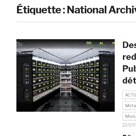
Étiquette :
National Archiv
Des
red
Pub
dét
ACTU
Meta
Mon
22/07