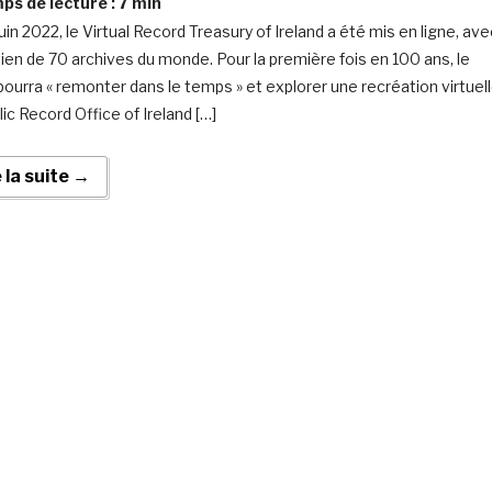
s de lecture :
7
min
uin 2022, le Virtual Record Treasury of Ireland a été mis en ligne, ave
tien de 70 archives du monde. Pour la première fois en 100 ans, le
 pourra « remonter dans le temps » et explorer une recréation virtuel
ic Record Office of Ireland […]
e la suite →