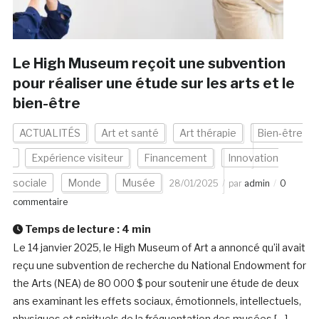
Le High Museum reçoit une subvention
pour réaliser une étude sur les arts et le
bien-être
ACTUALITÉS
Art et santé
Art thérapie
Bien-être
Expérience visiteur
Financement
Innovation
sociale
Monde
Musée
28/01/2025
par
admin
0
commentaire
Temps de lecture :
4
min
Le 14 janvier 2025, le High Museum of Art a annoncé qu’il avait
reçu une subvention de recherche du National Endowment for
the Arts (NEA) de 80 000 $ pour soutenir une étude de deux
ans examinant les effets sociaux, émotionnels, intellectuels,
physiques et spirituels de la fréquentation des musées […]