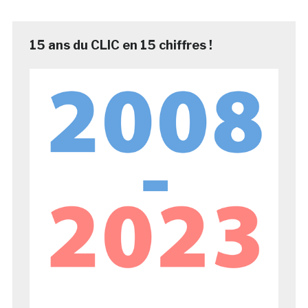
15 ans du CLIC en 15 chiffres !