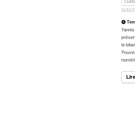
Outil
11/12/
Temp
Yannis
présen
le bil
Pouvez
numéri
Lir