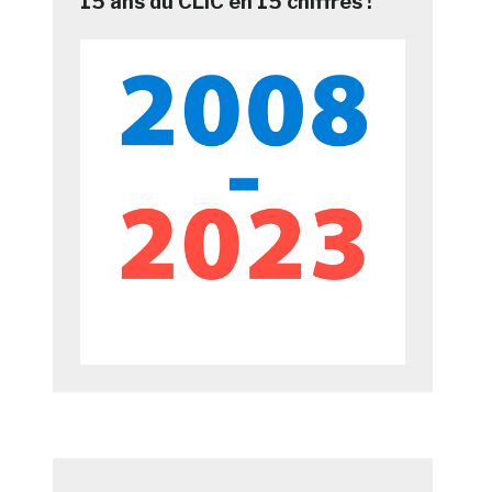
15 ans du CLIC en 15 chiffres !