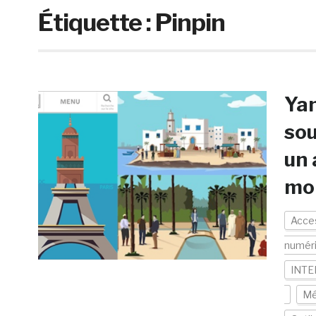
Étiquette :
Pinpin
Yan
sou
un 
mon
Acces
numér
INTE
Mé