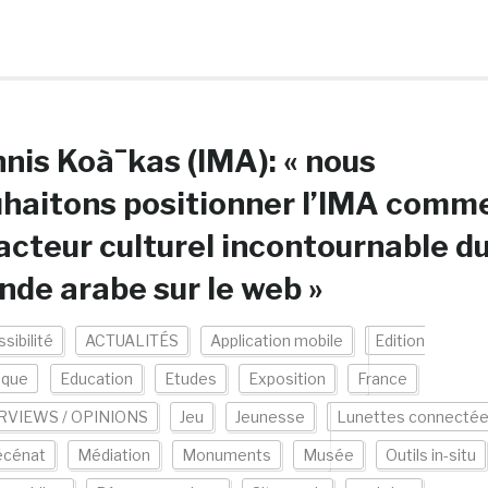
nis Koà¯kas (IMA): « nous
haitons positionner l’IMA comm
acteur culturel incontournable d
de arabe sur le web »
sibilité
ACTUALITÉS
Application mobile
Edition
ique
Education
Etudes
Exposition
France
RVIEWS / OPINIONS
Jeu
Jeunesse
Lunettes connecté
cénat
Médiation
Monuments
Musée
Outils in-situ