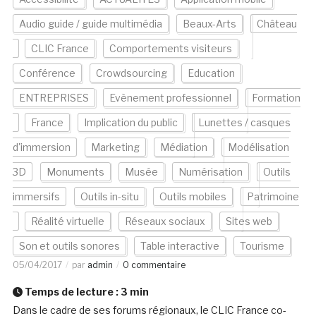
Audio guide / guide multimédia
Beaux-Arts
Château
CLIC France
Comportements visiteurs
Conférence
Crowdsourcing
Education
ENTREPRISES
Evènement professionnel
Formation
France
Implication du public
Lunettes / casques
d'immersion
Marketing
Médiation
Modélisation
3D
Monuments
Musée
Numérisation
Outils
immersifs
Outils in-situ
Outils mobiles
Patrimoine
Réalité virtuelle
Réseaux sociaux
Sites web
Son et outils sonores
Table interactive
Tourisme
05/04/2017
par
admin
0 commentaire
Temps de lecture :
3
min
Dans le cadre de ses forums régionaux, le CLIC France co-