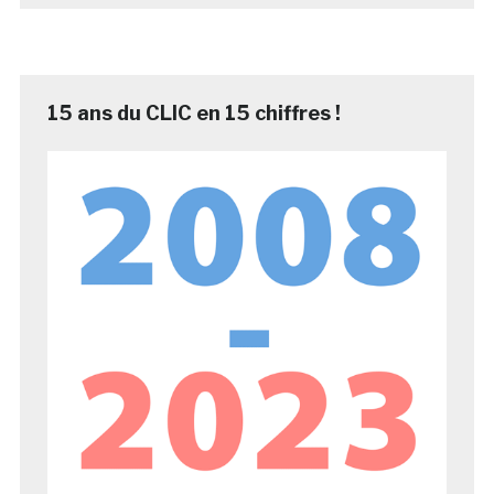
15 ans du CLIC en 15 chiffres !