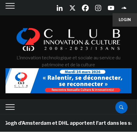
LOGIN
L'innovation technologique et sociale au service du
patrimoine et de la culture
gh d’Amsterdam et DHL apportent l’art dans les salles d