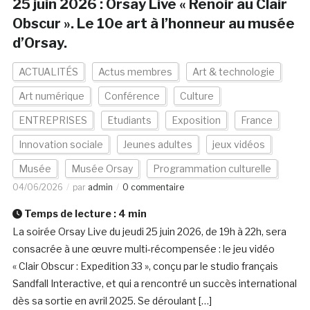
25 juin 2026 : Orsay Live « Renoir au Clair
Obscur ». Le 10e art à l’honneur au musée
d’Orsay.
ACTUALITÉS
Actus membres
Art & technologie
Art numérique
Conférence
Culture
ENTREPRISES
Etudiants
Exposition
France
Innovation sociale
Jeunes adultes
jeux vidéos
Musée
Musée Orsay
Programmation culturelle
04/06/2026
par
admin
0 commentaire
Temps de lecture :
4
min
La soirée Orsay Live du jeudi 25 juin 2026, de 19h à 22h, sera
consacrée à une œuvre multi-récompensée : le jeu vidéo
« Clair Obscur : Expedition 33 », conçu par le studio français
Sandfall Interactive, et qui a rencontré un succès international
dès sa sortie en avril 2025. Se déroulant […]