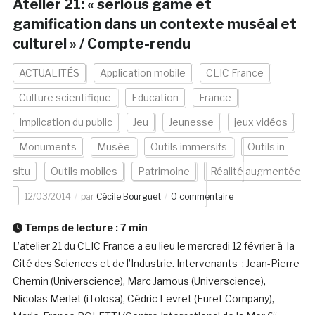
Atelier 21: « serious game et
gamification dans un contexte muséal et
culturel » / Compte-rendu
ACTUALITÉS
Application mobile
CLIC France
Culture scientifique
Education
France
Implication du public
Jeu
Jeunesse
jeux vidéos
Monuments
Musée
Outils immersifs
Outils in-
situ
Outils mobiles
Patrimoine
Réalité augmentée
12/03/2014
par
Cécile Bourguet
0 commentaire
Temps de lecture :
7
min
L’atelier 21 du CLIC France a eu lieu le mercredi 12 février à la
Cité des Sciences et de l’Industrie. Intervenants : Jean-Pierre
Chemin (Universcience), Marc Jamous (Universcience),
Nicolas Merlet (iTolosa), Cédric Levret (Furet Company),