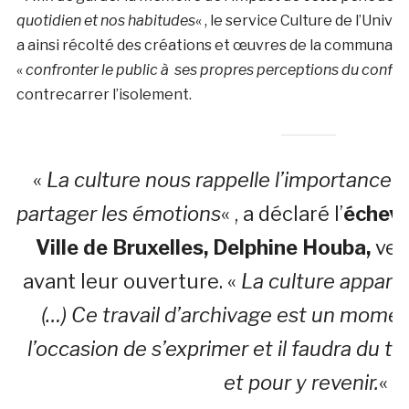
quotidien et nos habitudes
« , le service Culture de l’Unive
a ainsi récolté des créations et œuvres de la communauté
«
confronter le public à ses propres perceptions du confi
contrecarrer l’isolement.
«
La culture nous rappelle l’importance d
partager les émotions
« , a déclaré l’
échevi
Ville de Bruxelles, Delphine Houba,
venu
avant leur ouverture. «
La culture appart
(…) Ce travail d’archivage est un momen
l’occasion de s’exprimer et il faudra du t
et pour y revenir.
«