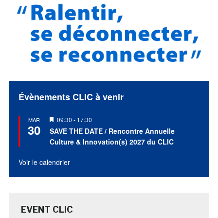
Évènements CLIC à venir
Mis
09:30
-
17:30
MAR
30
en
SAVE THE DATE / Rencontre Annuelle
avant
Culture & Innovation(s) 2027 du CLIC
Voir le calendrier
EVENT CLIC