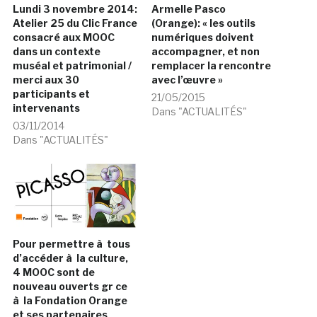
Lundi 3 novembre 2014:
Armelle Pasco
Atelier 25 du Clic France
(Orange): « les outils
consacré aux MOOC
numériques doivent
dans un contexte
accompagner, et non
muséal et patrimonial /
remplacer la rencontre
merci aux 30
avec l’œuvre »
participants et
21/05/2015
intervenants
Dans "ACTUALITÉS"
03/11/2014
Dans "ACTUALITÉS"
Pour permettre à tous
d’accéder à la culture,
4 MOOC sont de
nouveau ouverts gr ce
à la Fondation Orange
et ses partenaires