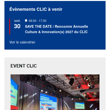
Évènements CLIC à venir
Mis
09:30
-
17:30
MAR
30
en
SAVE THE DATE / Rencontre Annuelle
avant
Culture & Innovation(s) 2027 du CLIC
Voir le calendrier
EVENT CLIC