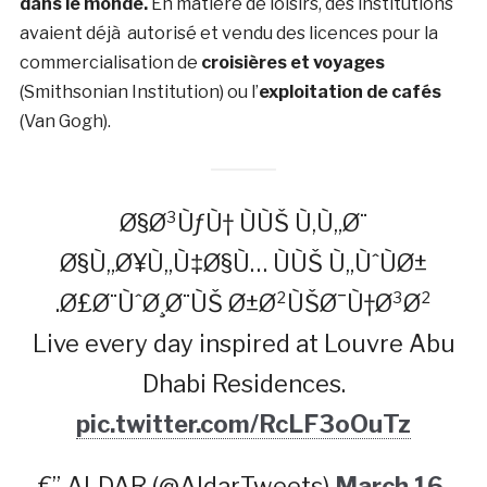
dans le monde.
En matière de loisirs, des institutions
avaient déjà autorisé et vendu des licences pour la
commercialisation de
croisières et voyages
(Smithsonian Institution) ou l’
exploitation de cafés
(Van Gogh).
Ø§Ø³ÙƒÙ† ÙÙŠ Ù‚Ù„Ø¨
Ø§Ù„Ø¥Ù„Ù‡Ø§Ù… ÙÙŠ Ù„ÙˆÙØ±
Ø£Ø¨ÙˆØ¸Ø¨ÙŠ Ø±Ø²ÙŠØ¯Ù†Ø³Ø².
Live every day inspired at Louvre Abu
Dhabi Residences.
pic.twitter.com/RcLF3oOuTz
€” ALDAR (@AldarTweets)
March 16,