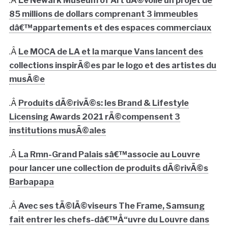
.Â
Le Newark Museum of Art dÃ©voile un projet de
85 millions de dollars comprenant 3 immeubles
dâ€™appartements et des espaces commerciaux
.Â
Le MOCA de LA et la marque Vans lancent des
collections inspirÃ©es par le logo et des artistes du
musÃ©e
.Â
Produits dÃ©rivÃ©s: les Brand & Lifestyle
Licensing Awards 2021 rÃ©compensent 3
institutions musÃ©ales
.Â
La Rmn-Grand Palais sâ€™associe au Louvre
pour lancer une collection de produits dÃ©rivÃ©s
Barbapapa
.Â
Avec ses tÃ©lÃ©viseurs The Frame, Samsung
fait entrer les chefs-dâ€™Å“uvre du Louvre dans