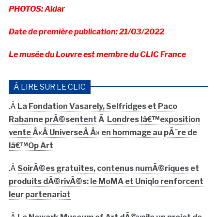
PHOTOS: Aldar
Date de première publication: 21/03/2022
Le musée du Louvre est membre du CLIC France
À LIRE SUR LE CLIC
.Â
La Fondation Vasarely, Selfridges et Paco
Rabanne prÃ©sentent Ã Londres lâ€™exposition
vente Â«Â UniverseÂ Â» en hommage au pÃ¨re de
lâ€™Op Art
.Â
SoirÃ©es gratuites, contenus numÃ©riques et
produits dÃ©rivÃ©s: le MoMA et Uniqlo renforcent
leur partenariat