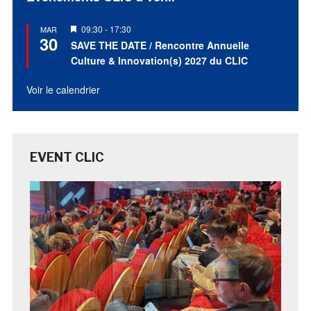
Mis
09:30
-
17:30
MAR
30
en
SAVE THE DATE / Rencontre Annuelle
avant
Culture & Innovation(s) 2027 du CLIC
Voir le calendrier
EVENT CLIC