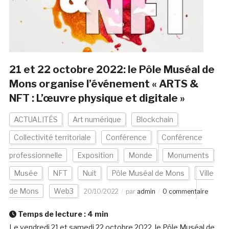
21 et 22 octobre 2022: le Pôle Muséal de
Mons organise l’événement « ARTS &
NFT : L’œuvre physique et digitale »
ACTUALITÉS
Art numérique
Blockchain
Collectivité territoriale
Conférence
Conférence
professionnelle
Exposition
Monde
Monuments
Musée
NFT
Nuit
Pôle Muséal de Mons
Ville
de Mons
Web3
20/10/2022
par
admin
0 commentaire
Temps de lecture :
4
min
Le vendredi 21 et samedi 22 octobre 2022, le Pôle Muséal de