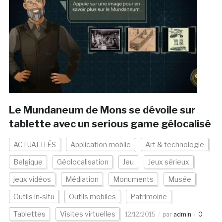
Le Mundaneum de Mons se dévoile sur
tablette avec un serious game gélocalisé
ACTUALITÉS
Application mobile
Art & technologie
Belgique
Géolocalisation
Jeu
Jeux sérieux
jeux vidéos
Médiation
Monuments
Musée
Outils in-situ
Outils mobiles
Patrimoine
Tablettes
Visites virtuelles
12/12/2015
par
admin
0