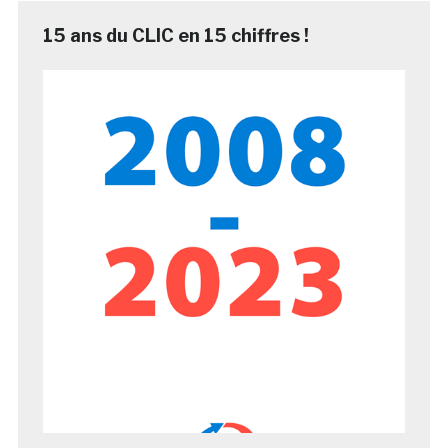
15 ans du CLIC en 15 chiffres !