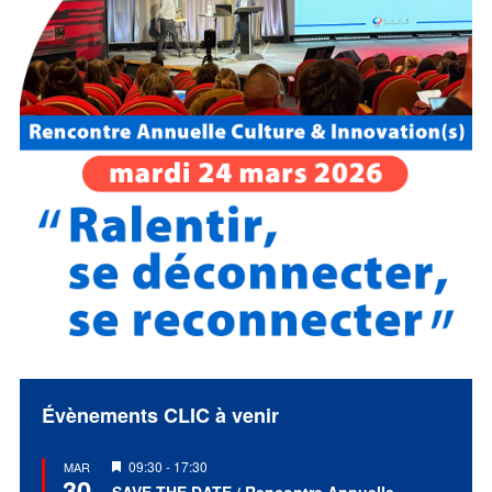
Évènements CLIC à venir
Mis
09:30
-
17:30
MAR
30
en