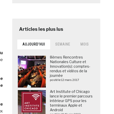
AUJOURD’HUI
SEMAINE
MOIS
du
8èmes Rencontres
ne
Nationales Culture et
Innovation(s): comptes-
rendus et vidéos de la
journée
ne
posté le 12 mars 2017
te
Art Institute of Chicago
lance le premier parcours
intérieur GPS pour les
re
terminaux Apple et
Android
ux