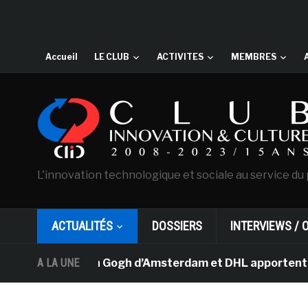
Accueil
LE CLUB
ACTIVITES
MEMBRES
L'innovation technologique et sociale au service du 
ACTUALITÉS
DOSSIERS
INTERVIEWS / 
usée Van Gogh d’Amsterdam et DHL apportent l’art dans 
A LA UNE