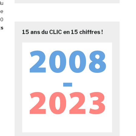
du
te
20
ts
15 ans du CLIC en 15 chiffres !