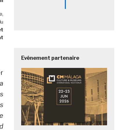
in
e,
du
et
at
Evénement partenaire
r
a
ns
is
de
nd