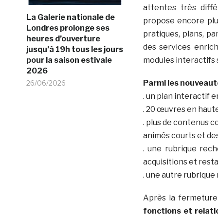
attentes très diffé
La Galerie nationale de
propose encore plus
Londres prolonge ses
pratiques, plans, pa
heures d’ouverture
des services enric
jusqu’à 19h tous les jours
pour la saison estivale
modules interactifs su
2026
Parmi les nouveaut
26/06/2026
. un plan interactif 
. 20 œuvres en haute
. plus de contenus c
animés courts et de
. une rubrique rech
acquisitions et rest
. une autre rubrique
Après la fermetur
fonctions et relat