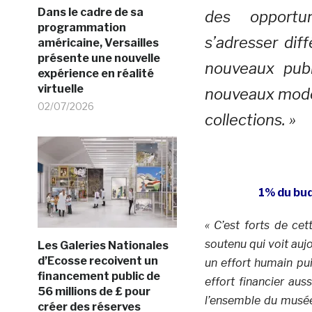
Dans le cadre de sa
des opportu
programmation
s’adresser dif
américaine, Versailles
présente une nouvelle
nouveaux publ
expérience en réalité
virtuelle
nouveaux mode
02/07/2026
collections. »
1% du bu
« C’est forts de ce
soutenu qui voit auj
Les Galeries Nationales
d’Ecosse recoivent un
un effort humain pu
financement public de
effort financier aus
56 millions de £ pour
l’ensemble du musé
créer des réserves