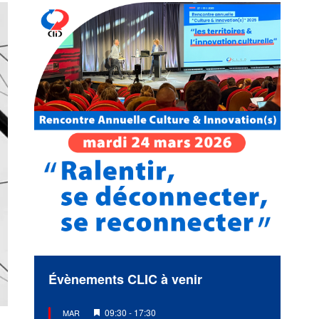
Évènements CLIC à venir
Mis
09:30
-
17:30
MAR