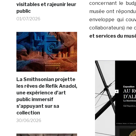
concernant le budg
visitables et rajeunir leur
public
musée ont répond
01/07/2026
enveloppe qui couv
collaborateurs) ne
et services du mus
La Smithsonian projette
les rêves de Refik Anadol,
une expérience d’art
public immersif
s’appuyant sur sa
collection
30/06/2026