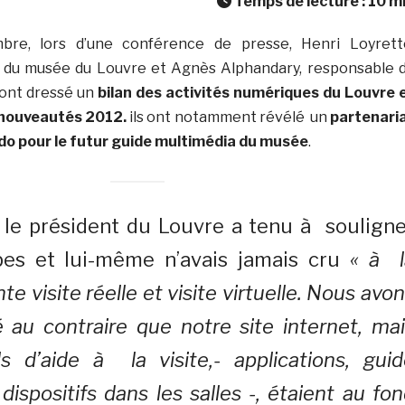
Temps de lecture :
10
m
bre, lors d’une conférence de presse, Henri Loyrett
r du musée du Louvre et Agnès Alphandary, responsable 
 ont dressé un
bilan des activités numériques du Louvre 
s nouveautés 2012.
ils ont notamment révélé un
partenari
do pour le futur guide multimédia du musée
.
 le président du Louvre a tenu à souligne
es et lui-même n’avais jamais cru
« à l
e visite réelle et visite virtuelle. Nous avo
 au contraire que notre site internet, ma
ls d’aide à la visite,- applications, gui
ispositifs dans les salles -, étaient au fo