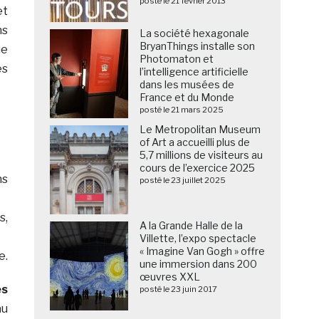
posté le 21 février 2013
et
ns
La société hexagonale
BryanThings installe son
ue
Photomaton et
es
l’intelligence artificielle
dans les musées de
France et du Monde
posté le 21 mars 2025
Le Metropolitan Museum
of Art a accueilli plus de
5,7 millions de visiteurs au
cours de l’exercice 2025
ns
posté le 23 juillet 2025
s,
A la Grande Halle de la
Villette, l’expo spectacle
« Imagine Van Gogh » offre
e.
une immersion dans 200
œuvres XXL
es
posté le 23 juin 2017
a
u