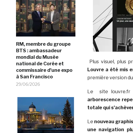
RM, membre du groupe
BTS : ambassadeur
mondial du Musée
Plus visuel, plus pr
national de Corée et
Louvre a été mis en
commissaire d’une expo
à San Francisco
première version du 
29/06/2026
Le site louvre.f
arborescence rep
totale qui s’achèv
Le
nouveau graphism
une navigation plu