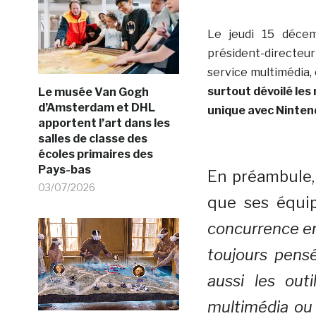
Le jeudi 15 décem
président-directeu
service multimédia,
surtout dévoilé le
Le musée Van Gogh
d’Amsterdam et DHL
unique avec Ninten
apportent l’art dans les
salles de classe des
écoles primaires des
Pays-bas
En préambule,
03/07/2026
que ses équip
concurrence ent
toujours pensé
aussi les outi
multimédia ou d