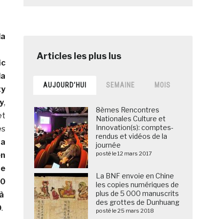
a
ic
a
AUJOURD’HUI
SEMAINE
MOIS
ty
y
,
8èmes Rencontres
et
Nationales Culture et
Innovation(s): comptes-
es
rendus et vidéos de la
,
a
journée
posté le 12 mars 2017
n
e
La BNF envoie en Chine
00
les copies numériques de
plus de 5 000 manuscrits
 à
des grottes de Dunhuang
0
.
posté le 25 mars 2018