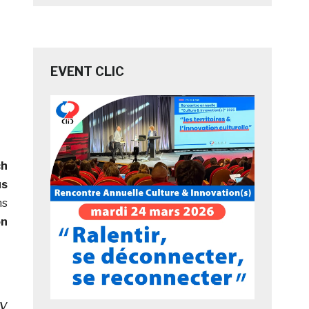
EVENT CLIC
ch
us
ns
on
y