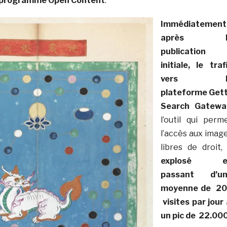
 programme Open Content
.
Immédiatement
après l
publication
initiale, le traf
vers l
plateforme Get
Search Gatewa
l’outil qui perm
l’accès aux imag
libres de droit
explosé e
passant d’un
moyenne de 2
visites par jour
un pic de 22.00