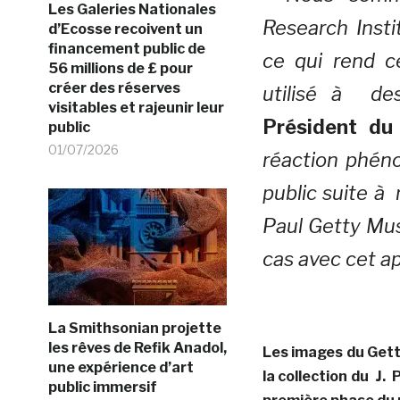
Les Galeries Nationales
Research Inst
d’Ecosse recoivent un
financement public de
ce qui rend c
56 millions de £ pour
créer des réserves
utilisé à de
visitables et rajeunir leur
Président du
public
01/07/2026
réaction phén
public suite à
Paul Getty Mus
cas avec cet ap
La Smithsonian projette
les rêves de Refik Anadol,
Les images du Gett
une expérience d’art
la collection du J.
public immersif