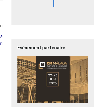
in
té
on
Evénement partenaire