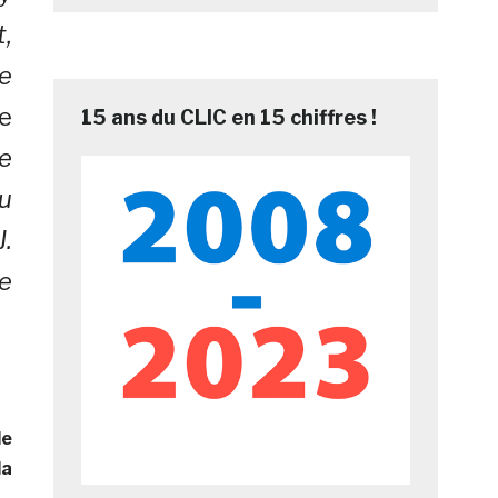
,
e
e
15 ans du CLIC en 15 chiffres !
e
u
J.
e
de
la