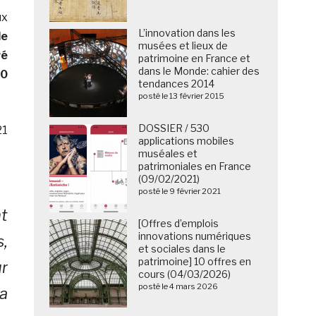
ux
L’innovation dans les
le
musées et lieux de
ré
patrimoine en France et
dans le Monde: cahier des
00
tendances 2014
posté le 13 février 2015
DOSSIER / 530
21
applications mobiles
muséales et
patrimoniales en France
(09/02/2021)
posté le 9 février 2021
nt
[Offres d’emplois
innovations numériques
,
et sociales dans le
patrimoine] 10 offres en
ur
cours (04/03/2026)
posté le 4 mars 2026
la