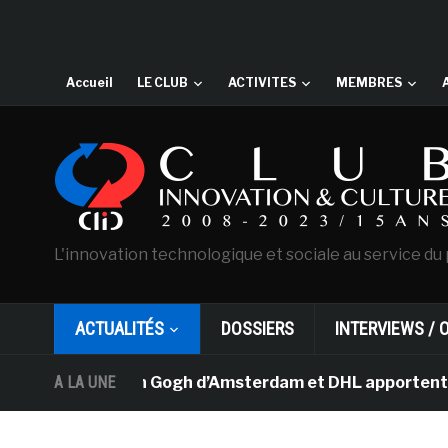
Accueil
LE CLUB
ACTIVITES
MEMBRES
L'innovation technologique et sociale au service du 
ACTUALITÉS
DOSSIERS
INTERVIEWS / 
usée Van Gogh d’Amsterdam et DHL apportent l’art dans 
A LA UNE