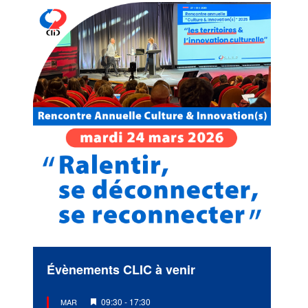
Évènements CLIC à venir
Mis
09:30
-
17:30
MAR