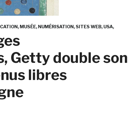
CATION
MUSÉE
NUMÉRISATION
SITES WEB
USA
ges
, Getty double son
nus libres
igne