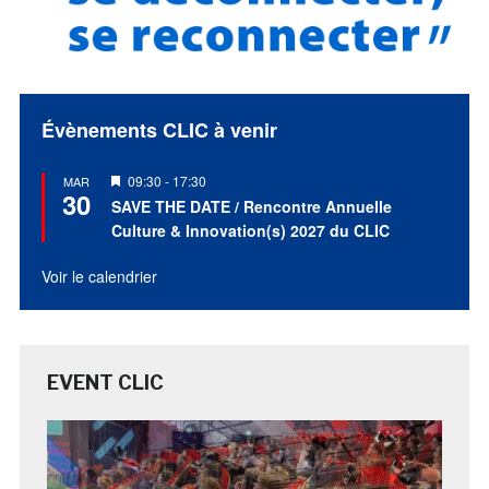
Évènements CLIC à venir
Mis
09:30
-
17:30
MAR
30
en
SAVE THE DATE / Rencontre Annuelle
avant
Culture & Innovation(s) 2027 du CLIC
Voir le calendrier
EVENT CLIC