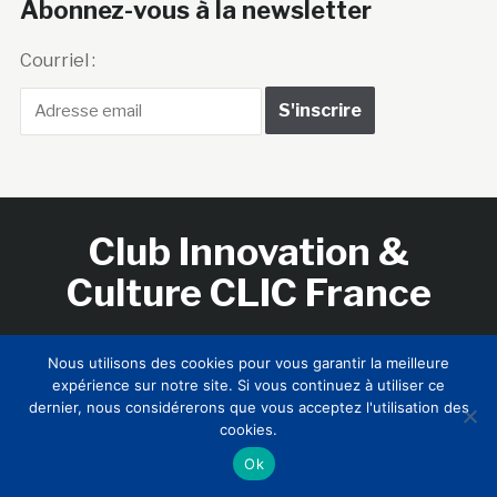
Club Innovation &
Culture CLIC France
Accueil
BIENVENUE !
LE CLUB
MEMBRES
RNCI
CONTACTS
Nous utilisons des cookies pour vous garantir la meilleure
expérience sur notre site. Si vous continuez à utiliser ce
dernier, nous considérerons que vous acceptez l'utilisation des
Copyright © 2026 Club Innovation & Culture CLIC France /
cookies.
Sinapses Conseils
Ok