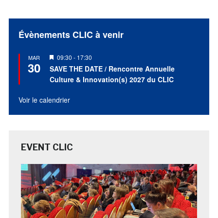
Évènements CLIC à venir
Mis
09:30
-
17:30
MAR
30
en
SAVE THE DATE / Rencontre Annuelle
avant
Culture & Innovation(s) 2027 du CLIC
Voir le calendrier
EVENT CLIC