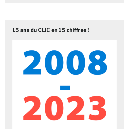
15 ans du CLIC en 15 chiffres !