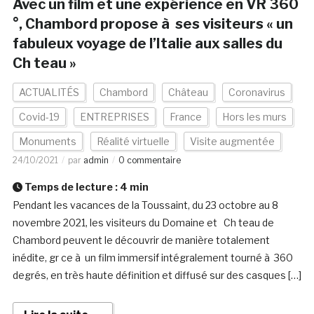
Avec un film et une expérience en VR 360
°, Chambord propose à ses visiteurs « un
fabuleux voyage de l’Italie aux salles du
Ch teau »
ACTUALITÉS
Chambord
Château
Coronavirus
Covid-19
ENTREPRISES
France
Hors les murs
Monuments
Réalité virtuelle
Visite augmentée
24/10/2021
par
admin
0 commentaire
Temps de lecture :
4
min
Pendant les vacances de la Toussaint, du 23 octobre au 8
novembre 2021, les visiteurs du Domaine et Ch teau de
Chambord peuvent le découvrir de manière totalement
inédite, gr ce à un film immersif intégralement tourné à 360
degrés, en très haute définition et diffusé sur des casques […]