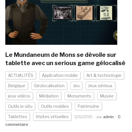
Le Mundaneum de Mons se dévoile sur
tablette avec un serious game gélocalisé
ACTUALITÉS
Application mobile
Art & technologie
Belgique
Géolocalisation
Jeu
Jeux sérieux
jeux vidéos
Médiation
Monuments
Musée
Outils in-situ
Outils mobiles
Patrimoine
Tablettes
Visites virtuelles
12/12/2015
par
admin
0
commentaire