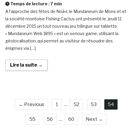
Temps de lecture :
7
min
A l’approche des fêtes de Noà«l, le Mundaneum de Mons et et
la société montoise Fishing Cactus ont présenté le jeudi 11
décembre 2015 un tout nouveau jeu trilingue sur tablette.
« Mundaneum Web 1895 » est un serious game, utilisant la
géolocalisation, qui permet au visiteur de résoudre des
énigmes via […]
Lire la suite →
← Previous
1
…
52
53
54
55
56
…
60
Next →