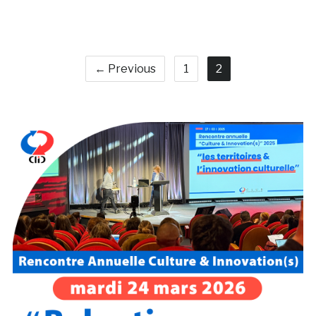
← Previous
1
2