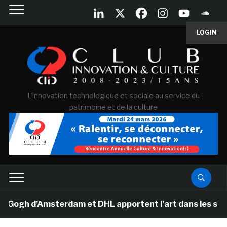
LOGIN
L'innovation technologique et sociale au service du
patrimoine et de la culture
gh d’Amsterdam et DHL apportent l’art dans les salles d