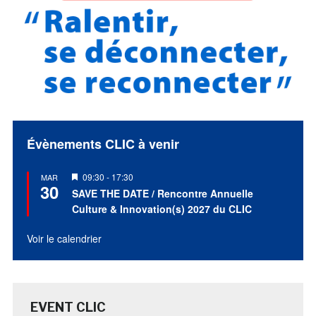
Évènements CLIC à venir
Mis
09:30
-
17:30
MAR
30
en
SAVE THE DATE / Rencontre Annuelle
avant
Culture & Innovation(s) 2027 du CLIC
Voir le calendrier
EVENT CLIC