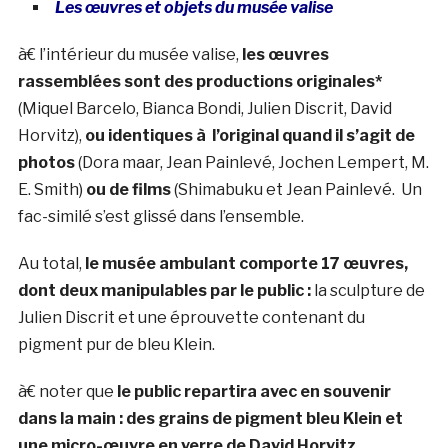
Les œuvres et objets du musée valise
à€ l’intérieur du musée valise,
les œuvres
rassemblées sont des productions originales*
(Miquel Barcelo, Bianca Bondi, Julien Discrit, David
Horvitz),
ou identiques à l’original quand il s’agit de
photos
(Dora maar, Jean Painlevé, Jochen Lempert, M.
E. Smith)
ou de films
(Shimabuku et Jean Painlevé. Un
fac-similé s’est glissé dans l’ensemble.
Au total,
le musée ambulant comporte 17 œuvres,
dont deux manipulables par le public :
la sculpture de
Julien Discrit et une éprouvette contenant du
pigment pur de bleu Klein.
à€ noter que
le public repartira avec en souvenir
dans la main : des grains de pigment bleu Klein et
une micro-œuvre en verre de David Horvitz,