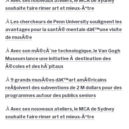
.Â
Avec ses nouveaux ateliers, le MCA de Sydney
souhaite faire rimer art et mieux-Ãªtre
.Â
Les chercheurs de Penn University soulignent les
avantages pour la santÃ© mentale dâ€™une visite
de musÃ©e
.Â
Avec son mÃ©cÃ¨ne technologique, le Van Gogh
Museum lance une initiative Ã destination des
Ã©coles et des hÃ´pitaux
.Â
9 grands musÃ©es dâ€™art amÃ©ricains
reÃ§oivent des subventions de 2 M dollars pour des
programmes autour des publics seniors
.Â
Avec ses nouveaux ateliers, le MCA de Sydney
souhaite faire rimer art et mieux-Ãªtre