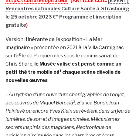
https://culturehopital.eu/
(ARTICLE CLIC:
[EVENT]
Rencontres nationales Culture Santé à Strasbourg
le 25 octobre 2023 €“ Programme et inscription
gratuite
)
Version itinérante de l’exposition « La Mer
imaginaire » présentée en 2021 à la Villa Carmignac
sur l’à®le de Porquerolles sous le commissariat de
Chris Sharp,
le Musée valise est pensé comme un
petit thé tre mobile oà¹ chaque scène dévoile de
nouvelles œuvres
.
« Au rythme d’une ouverture chorégraphiée de l’objet,
des œuvres de Miquel Barcelà³, Bianca Bondi, Jean
Painlevé ou encore Yves Klein se révèlent dans un jeu de
lumières, de son et d’images animées. Mécanismes
secrets inspirés des magiciens, électronique de
précision dissimulée dans les charnières et écran