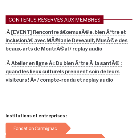
CONTENUS RÉSERVÉS AUX MEMBRES
.Â
[EVENT] Rencontre â€œmusÃ©e, bien Ãªtre et
inclusionâ€ avec MÃ©lanie Deveault, MusÃ©e des
beaux-arts de MontrÃ©al / replay audio
.Â
Atelier en ligne Â« Du bien Ãªtre Ã la santÃ© :
quand les lieux culturels prennent soin de leurs
visiteurs ! Â» / compte-rendu et replay audio
Institutions et entreprises :
Fondation Carmignac