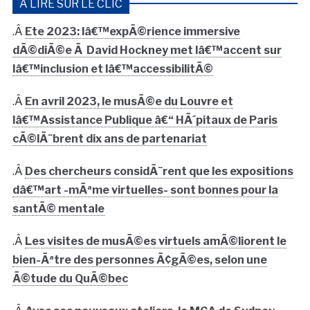
À LIRE SUR LE CLIC
.Â
Ete 2023: lâ€™expÃ©rience immersive
dÃ©diÃ©e Ã David Hockney met lâ€™accent sur
lâ€™inclusion et lâ€™accessibilitÃ©
.Â
En avril 2023, le musÃ©e du Louvre et
lâ€™Assistance Publique â€“ HÃ´pitaux de Paris
cÃ©lÃ¨brent dix ans de partenariat
.Â
Des chercheurs considÃ¨rent que les expositions
dâ€™art -mÃªme virtuelles- sont bonnes pour la
santÃ© mentale
.Â
Les visites de musÃ©es virtuels amÃ©liorent le
bien-Ãªtre des personnes Ã¢gÃ©es, selon une
Ã©tude du QuÃ©bec