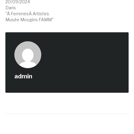
20/09/2024
Dans
"Â FemmesÂ Artistes
Musée Mougins FAMM"
admin