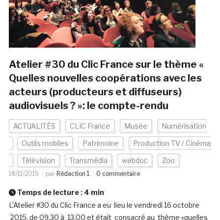
Atelier #30 du Clic France sur le thème «
Quelles nouvelles coopérations avec les
acteurs (producteurs et diffuseurs)
audiovisuels ? »: le compte-rendu
ACTUALITÉS
CLIC France
Musée
Numérisation
Outils mobiles
Patrimoine
Production TV / Cinéma
Télévision
Transmédia
webdoc
Zoo
18/11/2015
par
Rédaction 1
0 commentaire
Temps de lecture :
4
min
L’Atelier #30 du Clic France a eu lieu le vendredi 16 octobre
2015, de 09.30 à 13.00 et était consacré au thème «quelles