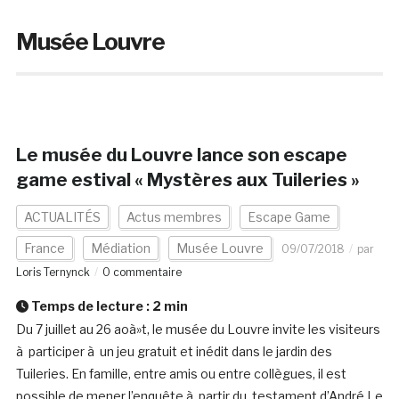
Musée Louvre
Le musée du Louvre lance son escape
game estival « Mystères aux Tuileries »
ACTUALITÉS
Actus membres
Escape Game
France
Médiation
Musée Louvre
09/07/2018
par
Loris Ternynck
0 commentaire
Temps de lecture :
2
min
Du 7 juillet au 26 aoà»t, le musée du Louvre invite les visiteurs
à participer à un jeu gratuit et inédit dans le jardin des
Tuileries. En famille, entre amis ou entre collègues, il est
possible de mener l’enquête à partir du testament d’André Le