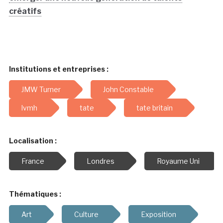
créatifs
Institutions et entreprises :
JMW Turner
John Constable
lvmh
tate
tate britain
Localisation :
France
Londres
Royaume Uni
Thématiques :
Art
Culture
Exposition