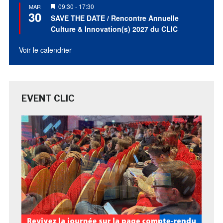
Mis
09:30
-
17:30
MAR
30
en
SAVE THE DATE / Rencontre Annuelle
avant
Culture & Innovation(s) 2027 du CLIC
Voir le calendrier
EVENT CLIC