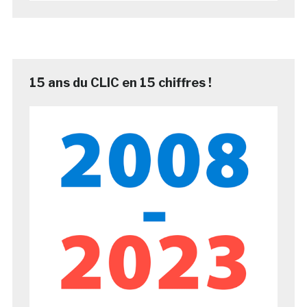
15 ans du CLIC en 15 chiffres !