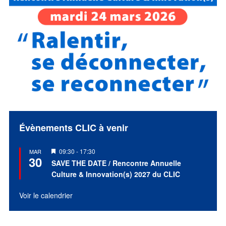
Évènements CLIC à venir
Mis
09:30
-
17:30
MAR
30
en
SAVE THE DATE / Rencontre Annuelle
avant
Culture & Innovation(s) 2027 du CLIC
Voir le calendrier