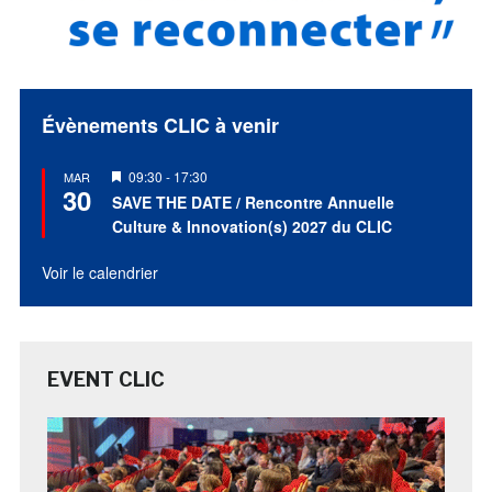
Évènements CLIC à venir
Mis
09:30
-
17:30
MAR
30
en
SAVE THE DATE / Rencontre Annuelle
avant
Culture & Innovation(s) 2027 du CLIC
Voir le calendrier
EVENT CLIC