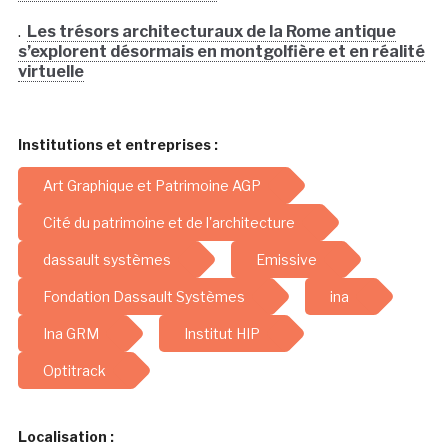
.
Les trésors architecturaux de la Rome antique
s’explorent désormais en montgolfière et en réalité
virtuelle
Institutions et entreprises :
Art Graphique et Patrimoine AGP
Cité du patrimoine et de l'architecture
dassault systèmes
Emissive
Fondation Dassault Systèmes
ina
Ina GRM
Institut HIP
Optitrack
Localisation :