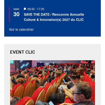
Mis
09:30
-
17:30
MAR
30
en
SAVE THE DATE / Rencontre Annuelle
avant
Culture & Innovation(s) 2027 du CLIC
Voir le calendrier
EVENT CLIC