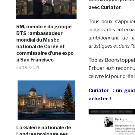
avec Curiator
.
Tous deux s’appuie
RM, membre du groupe
usages des intern
BTS : ambassadeur
ambitionnant de gu
mondial du Musée
artistiques et dans l
national de Corée et
commissaire d’une expo
à San Francisco
Tobias Boonstoppel 
29/06/2026
Erbuer est reconnu
œuvre ici pour créer 
Curiator : un gui
acheter !
La Galerie nationale de
Londres prolonge ses