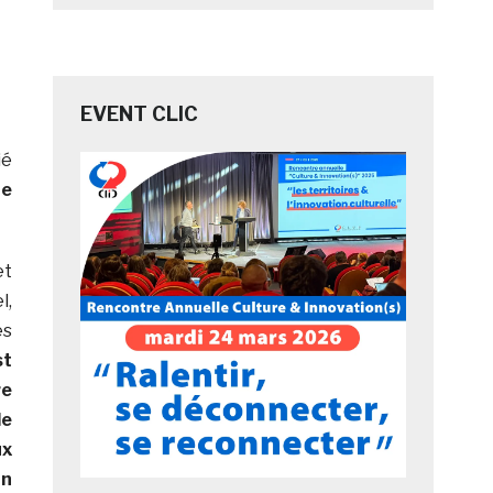
EVENT CLIC
ié
te
et
l,
es
st
re
e
x
un