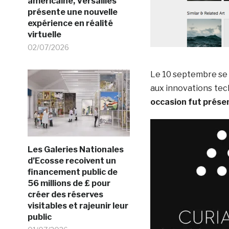
américaine, Versailles
présente une nouvelle
expérience en réalité
virtuelle
02/07/2026
Le 10 septembre se 
aux innovations tec
occasion fut présen
Les Galeries Nationales
d’Ecosse recoivent un
financement public de
56 millions de £ pour
créer des réserves
visitables et rajeunir leur
public