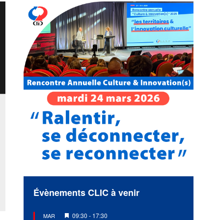
Évènements CLIC à venir
Mis
09:30
-
17:30
MAR