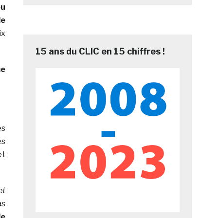
ou
le
ix
15 ans du CLIC en 15 chiffres !
me
es
es
et
et
as
le