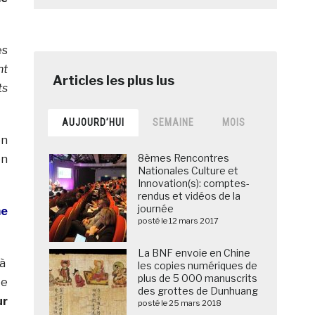
es
nt
ts
AUJOURD’HUI
SEMAINE
MOIS
en
8èmes Rencontres
en
Nationales Culture et
Innovation(s): comptes-
rendus et vidéos de la
journée
me
posté le 12 mars 2017
La BNF envoie en Chine
à
les copies numériques de
plus de 5 000 manuscrits
te
des grottes de Dunhuang
ur
posté le 25 mars 2018