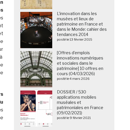
un
es
L’innovation dans les
es
musées et lieux de
patrimoine en France et
t
dans le Monde: cahier des
t
tendances 2014
posté le 13 février 2015
te
r
[Offres d’emplois
à
innovations numériques
et sociales dans le
me
patrimoine] 10 offres en
de
cours (04/03/2026)
posté le 4 mars 2026
DOSSIER / 530
rs
applications mobiles
du
muséales et
patrimoniales en France
es
(09/02/2021)
ne
posté le 9 février 2021