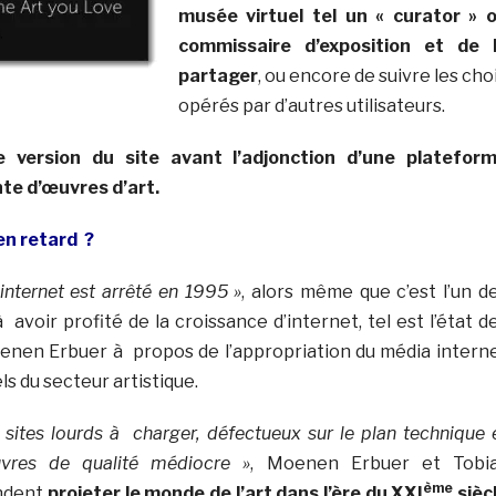
musée virtuel tel un « curator » 
commissaire d’exposition et de 
partager
, ou encore de suivre les cho
opérés par d’autres utilisateurs.
e version du site avant l’adjonction d’une platefor
te d’œuvres d’art.
 en retard ?
internet est arrêté en 1995 »
, alors même que c’est l’un d
avoir profité de la croissance d’internet, tel est l’état d
enen Erbuer à propos de l’appropriation du média intern
ls du secteur artistique.
 sites lourds à charger, défectueux sur le plan technique 
vres de qualité médiocre »
, Moenen Erbuer et Tobi
ème
ndent
projeter le monde de l’art dans l’ère du XXI
sièc