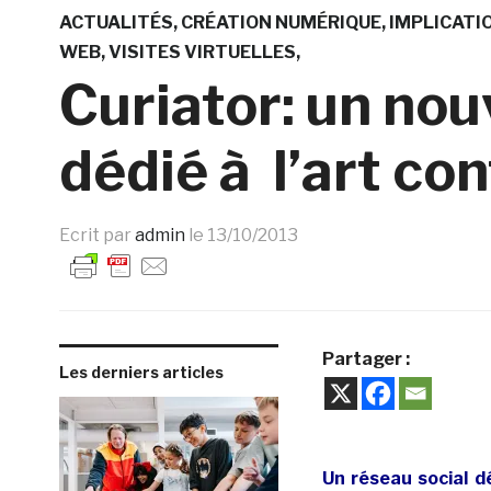
ACTUALITÉS
CRÉATION NUMÉRIQUE
IMPLICATI
WEB
VISITES VIRTUELLES
Curiator: un nou
dédié à l’art c
Ecrit par
admin
le
13/10/2013
Partager :
Les derniers articles
Un réseau social d