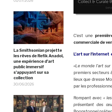
01/07/2026
C’est une
premièr
commerciale de ven
La Smithsonian projette
L’art sur l’internet
les rêves de Refik Anadol,
une expérience d’art
«Le monde l’art sur 
public immersif
s’appuyant sur sa
premiers secteurs à 
collection
lieux que dresse Mo
30/06/2026
par les professionne
Rompant avec
« les
présentant des œu
Boonstoppel préte