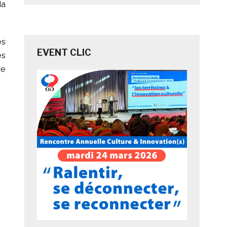
la
es
EVENT CLIC
es
re