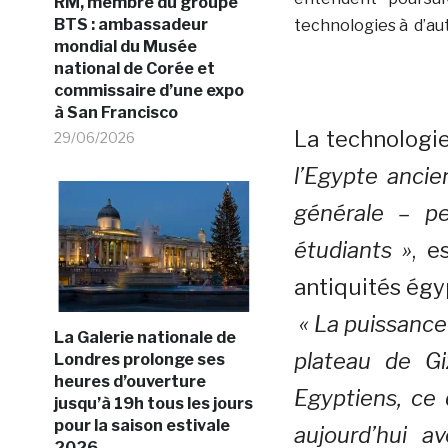
RM, membre du groupe
BTS : ambassadeur
technologies à d’au
mondial du Musée
national de Corée et
commissaire d’une expo
à San Francisco
La technologi
29/06/2026
l’Egypte ancie
générale – p
étudiants »
, e
antiquités égy
« La puissance
La Galerie nationale de
plateau de Gi
Londres prolonge ses
heures d’ouverture
Egyptiens, ce 
jusqu’à 19h tous les jours
pour la saison estivale
aujourd’hui a
2026