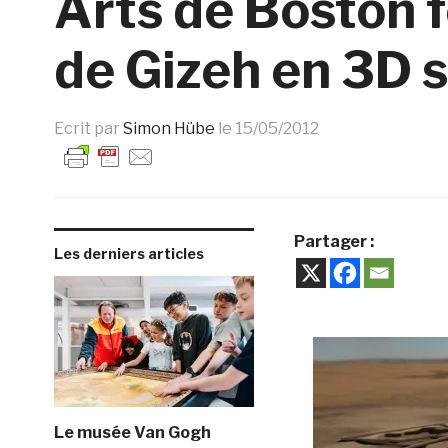
Arts de Boston fo
de Gizeh en 3D s
Ecrit par
Simon Hübe
le
15/05/2012
Partager :
Les derniers articles
Le musée Van Gogh