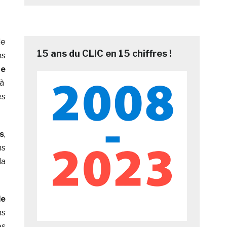
de
15 ans du CLIC en 15 chiffres !
ns
te
 à
es
s
,
ns
la
de
ns
es