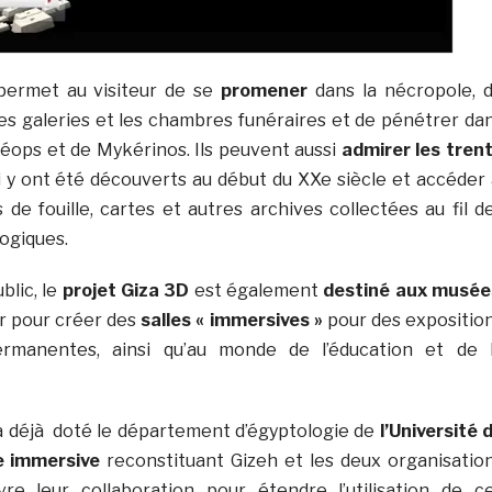
ermet au visiteur de se
promener
dans la nécropole, 
 les galeries et les chambres funéraires et de pénétrer da
éops et de Mykérinos. Ils peuvent aussi
admirer les tren
 y ont été découverts au début du XXe siècle et accéder
 de fouille, cartes et autres archives collectées au fil d
ogiques.
lic, le
projet Giza 3D
est également
destiné aux musée
ser pour créer des
salles « immersives »
pour des expositio
rmanentes, ainsi qu’au monde de l’éducation et de 
a déjà doté le département d’égyptologie de
l’Université 
e immersive
reconstituant Gizeh et les deux organisatio
re leur collaboration pour étendre l’utilisation de c