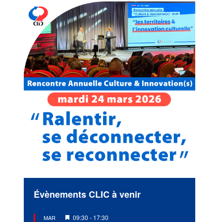
Évènements CLIC à venir
Mis
09:30
-
17:30
MAR