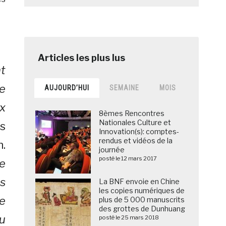
t
re
AUJOURD’HUI
SEMAINE
MOIS
x
8èmes Rencontres
Nationales Culture et
s
Innovation(s): comptes-
rendus et vidéos de la
.
journée
posté le 12 mars 2017
le
s
La BNF envoie en Chine
les copies numériques de
e
plus de 5 000 manuscrits
des grottes de Dunhuang
u
posté le 25 mars 2018