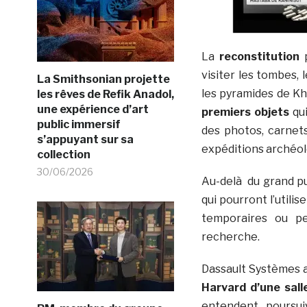
La
reconstitution
p
visiter les tombes,
La Smithsonian projette
les pyramides de Kh
les rêves de Refik Anadol,
une expérience d’art
premiers objets
qui
public immersif
des photos, carnets
s’appuyant sur sa
expéditions archéol
collection
30/06/2026
Au-delà du grand pub
qui pourront l’utili
temporaires ou pe
recherche.
Dassault Systèmes 
Harvard d’une sall
entendent poursuiv