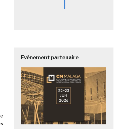
Evénement partenaire
de
es