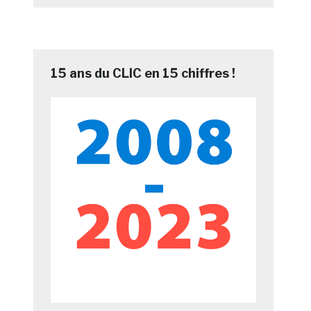
15 ans du CLIC en 15 chiffres !