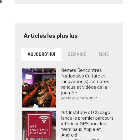
de
AUJOURD’HUI
SEMAINE
MOIS
8èmes Rencontres
Nationales Culture et
Innovation(s): comptes-
rendus et vidéos de la
journée
posté le 12 mars 2017
Art Institute of Chicago
lance le premier parcours
intérieur GPS pour les
terminaux Apple et
Android