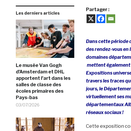
Partager :
Les derniers articles
Dans cette période 
des rendez-vous en l
domaines départeme
mettent également en
Le musée Van Gogh
d’Amsterdam et DHL
Expositions universe
apportent l’art dans les
travers les traces qu’
salles de classe des
jours, le Départeme
écoles primaires des
virtuellement ses 
Pays-bas
départementaux Albe
03/07/2026
réseaux sociaux !
Cette exposition con