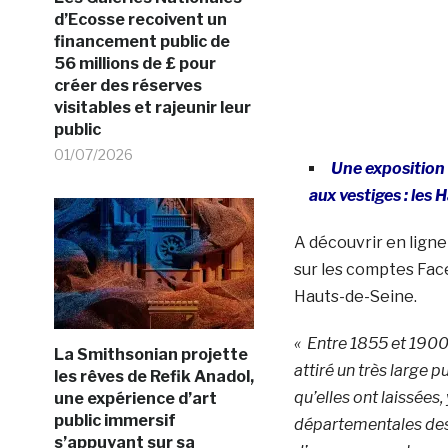
d’Ecosse recoivent un
financement public de
56 millions de £ pour
créer des réserves
visitables et rajeunir leur
public
01/07/2026
Une exposition 
aux vestiges : les
A découvrir en ligne
sur les comptes Fa
Hauts-de-Seine.
« Entre 1855 et 1900,
La Smithsonian projette
attiré un très large p
les rêves de Refik Anadol,
qu’elles ont laissées
une expérience d’art
public immersif
départementales des
s’appuyant sur sa