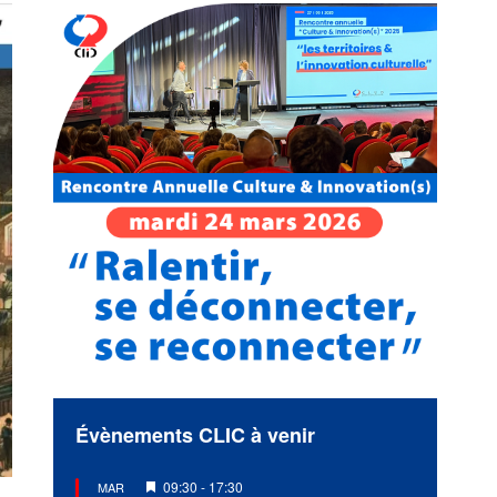
Évènements CLIC à venir
Mis
09:30
-
17:30
MAR