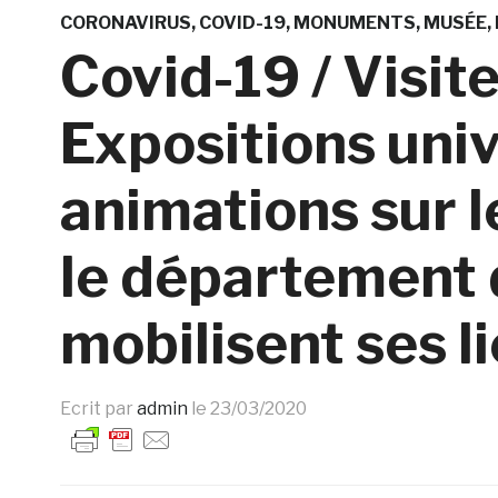
CORONAVIRUS
COVID-19
MONUMENTS
MUSÉE
Covid-19 / Visite
Expositions univ
animations sur l
le département 
mobilisent ses l
Ecrit par
admin
le
23/03/2020