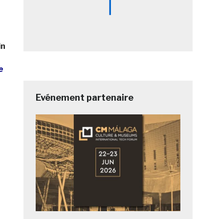
in
e
Evénement partenaire