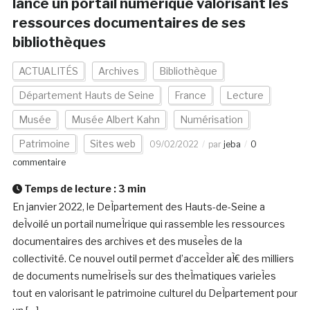
lance un portail numérique valorisant les
ressources documentaires de ses
bibliothèques
ACTUALITÉS
Archives
Bibliothèque
Département Hauts de Seine
France
Lecture
Musée
Musée Albert Kahn
Numérisation
Patrimoine
Sites web
09/02/2022
par
jeba
0
commentaire
Temps de lecture :
3
min
En janvier 2022, le DeÌpartement des Hauts-de-Seine a
deÌvoilé un portail numeÌrique qui rassemble les ressources
documentaires des archives et des museÌes de la
collectivité. Ce nouvel outil permet d’acceÌder aÌ€ des milliers
de documents numeÌriseÌs sur des theÌmatiques varieÌes
tout en valorisant le patrimoine culturel du DeÌpartement pour