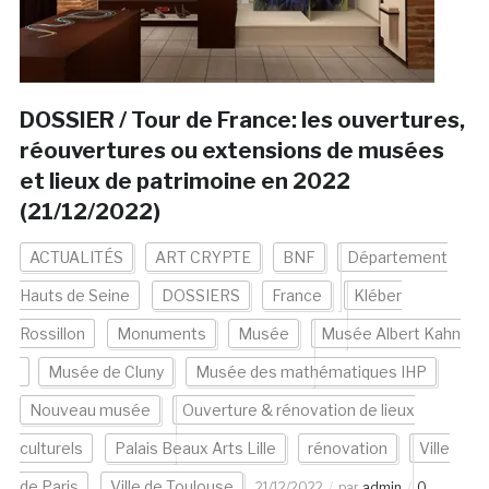
DOSSIER / Tour de France: les ouvertures,
réouvertures ou extensions de musées
et lieux de patrimoine en 2022
(21/12/2022)
ACTUALITÉS
ART CRYPTE
BNF
Département
Hauts de Seine
DOSSIERS
France
Kléber
Rossillon
Monuments
Musée
Musée Albert Kahn
Musée de Cluny
Musée des mathématiques IHP
Nouveau musée
Ouverture & rénovation de lieux
culturels
Palais Beaux Arts Lille
rénovation
Ville
de Paris
Ville de Toulouse
21/12/2022
par
admin
0