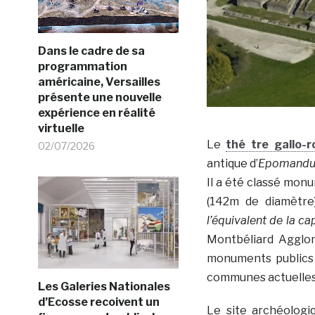
Dans le cadre de sa
programmation
américaine, Versailles
présente une nouvelle
expérience en réalité
virtuelle
Le
thé tre gallo-
02/07/2026
antique d’
Epomandu
Il a été classé mon
(142m de diamètre
l’équivalent de la c
Montbéliard Agglomé
monuments publics 
communes actuelles
Les Galeries Nationales
d’Ecosse recoivent un
Le site archéologi