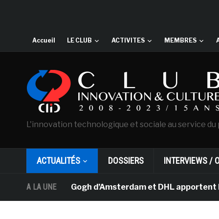
Accueil
LE CLUB
ACTIVITES
MEMBRES
L'innovation technologique et sociale au service du 
ACTUALITÉS
DOSSIERS
INTERVIEWS / 
sée Van Gogh d’Amsterdam et DHL apportent l’art dans le
A LA UNE