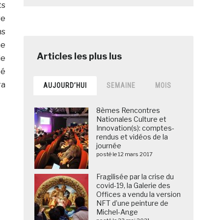
ts
re
ns
ne
ie
té
ra
AUJOURD’HUI
SEMAINE
MOIS
8èmes Rencontres
Nationales Culture et
Innovation(s): comptes-
rendus et vidéos de la
journée
posté le 12 mars 2017
Fragilisée par la crise du
covid-19, la Galerie des
Offices a vendu la version
NFT d’une peinture de
Michel-Ange