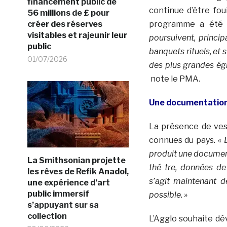
financement public de
continue d’être fou
56 millions de £ pour
créer des réserves
programme a été
visitables et rajeunir leur
poursuivent, princip
public
banquets rituels, et 
01/07/2026
des plus grandes ég
note le PMA.
Une documentation
La présence de vest
connues du pays. «
produit une documen
La Smithsonian projette
thé tre, données de
les rêves de Refik Anadol,
s’agit maintenant d
une expérience d’art
public immersif
possible. »
s’appuyant sur sa
collection
L’Agglo souhaite dév