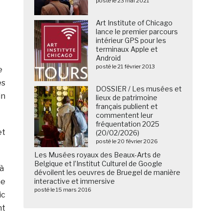
posté le 23 mai 2021
Art Institute of Chicago
lance le premier parcours
intérieur GPS pour les
terminaux Apple et
Android
posté le 21 février 2013
te
es
DOSSIER / Les musées et
in
lieux de patrimoine
français publient et
commentent leur
fréquentation 2025
et
(20/02/2026)
posté le 20 février 2026
Les Musées royaux des Beaux-Arts de
Belgique et l’Institut Culturel de Google
 à
dévoilent les oeuvres de Bruegel de manière
ne
interactive et immersive
posté le 15 mars 2016
ic
nt