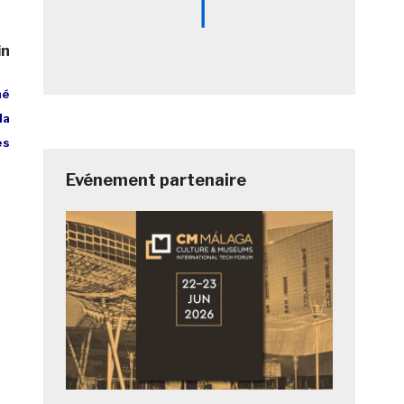
in
hé
la
es
Evénement partenaire