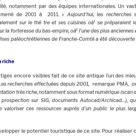
illé, notamment par des équipes internationales. Un vas
 mené de 2001 à 2011. «
Aujourd’hui, les recherches 
alement sur le thé tre et ses cuisines oà¹ se préparaient l
sur la forteresse du bas-empire, oà¹ l’une des plus anciennes 
lises paléochrétiennes de Franche-Comté a été découverte 
 riche
iges encore visibles fait de ce site antique l’un des mie
Les recherches effectuées depuis 2001,
remarque PMA,
o
tation très riche, notamment sous format numérique (scan 
 prospection sur SIG, documents Autocad/Archicad…), qu’
e valoriser ces ressources auprès d’un public le plus lar
elopper le potentiel touristique de ce site. Pour réaliser 