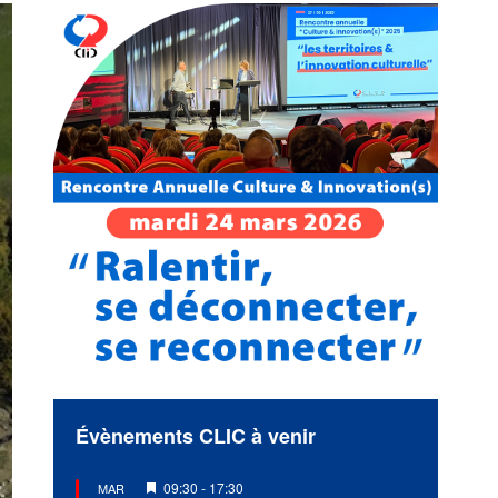
Évènements CLIC à venir
Mis
09:30
-
17:30
MAR