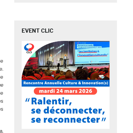
EVENT CLIC
le
e.
le
ue
de
es
es
a,