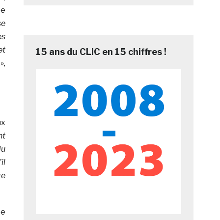
te
se
es
et
15 ans du CLIC en 15 chiffres !
»,
ux
nt
du
il
ge
ce