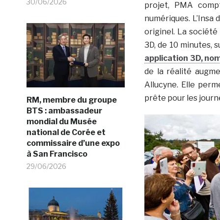
30/06/2026
projet, PMA compt
numériques. L’Insa 
originel. La société
3D, de 10 minutes, s
application 3D, n
de la réalité augm
Allucyne. Elle perm
prête pour les jour
RM, membre du groupe
BTS : ambassadeur
mondial du Musée
national de Corée et
commissaire d’une expo
à San Francisco
29/06/2026