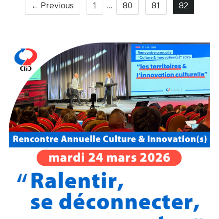
← Previous
1
…
80
81
82