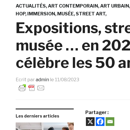
ACTUALITÉS
ART CONTEMPORAIN
ART URBAIN
HOP
IMMERSION
MUSÉE
STREET ART
Expositions, str
musée … en 202
célèbre les 50 a
Ecrit par
admin
le
11/08/2023
Partager :
Les derniers articles