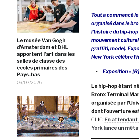
Tout a commencé le 1
organisé dans le bro
l’histoire du hip-hop
mouvement culturel i
Le musée Van Gogh
d’Amsterdam et DHL
graffiti, mode). Exp
apportent l’art dans les
New York célèbre l’h
salles de classe des
écoles primaires des
Exposition « [R
Pays-bas
03/07/2026
Le hip-hop étant né
Bronx Terminal Mar
organisée par l’Un
dont l’ouverture es
CLIC:
En attendant 
York lance un méta