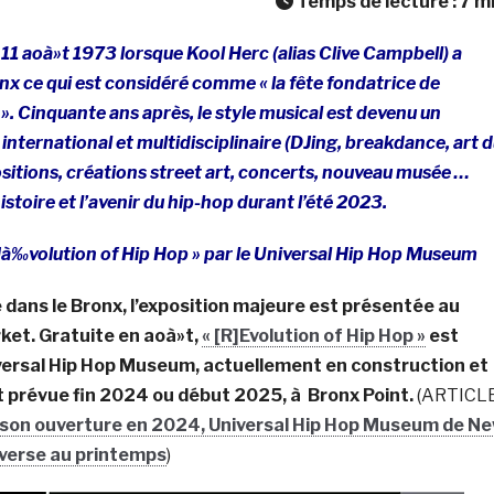
Temps de lecture :
7
m
1 aoà»t 1973 lorsque Kool Herc (alias Clive Campbell) a
nx ce qui est considéré comme « la fête fondatrice de
 ». Cinquante ans après, le style musical est devenu un
nternational et multidisciplinaire (DJing, breakdance, art 
ositions, créations street art, concerts, nouveau musée …
istoire et l’avenir du hip-hop durant l’été 2023.
]à‰volution of Hip Hop » par le Universal Hip Hop Museum
 dans le Bronx, l’exposition majeure est présentée au
ket. Gratuite en aoà»t,
« [R]Evolution of Hip Hop »
est
iversal Hip Hop Museum, actuellement en construction et
t prévue fin 2024 ou début 2025, à Bronx Point.
(ARTICL
son ouverture en 2024, Universal Hip Hop Museum de N
verse au printemps
)