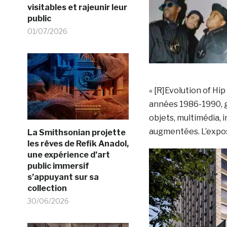
visitables et rajeunir leur
public
01/07/2026
« [R]Evolution of Hip
années 1986-1990, gr
objets, multimédia, i
augmentées. L’exposi
La Smithsonian projette
les rêves de Refik Anadol,
une expérience d’art
public immersif
s’appuyant sur sa
collection
30/06/2026