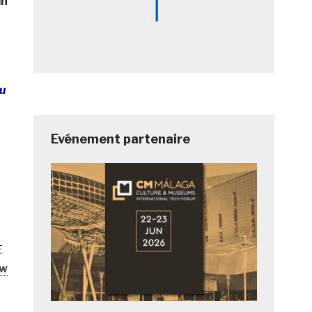
in
du
Evénement partenaire
E
ew