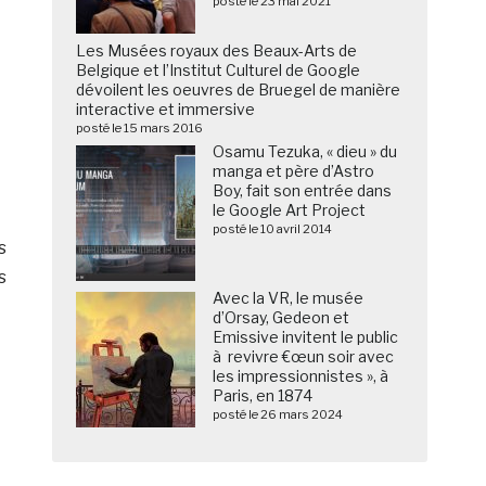
posté le 23 mai 2021
Les Musées royaux des Beaux-Arts de
Belgique et l’Institut Culturel de Google
dévoilent les oeuvres de Bruegel de manière
interactive et immersive
posté le 15 mars 2016
Osamu Tezuka, « dieu » du
manga et père d’Astro
Boy, fait son entrée dans
le Google Art Project
posté le 10 avril 2014
s
s
Avec la VR, le musée
d’Orsay, Gedeon et
Emissive invitent le public
à revivre €œun soir avec
les impressionnistes », à
Paris, en 1874
posté le 26 mars 2024