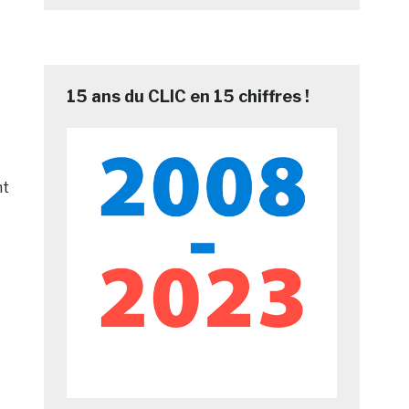
15 ans du CLIC en 15 chiffres !
nt