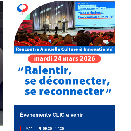
Évènements CLIC à venir
Mis
09:30
-
17:30
MAR