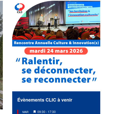
Évènements CLIC à venir
Mis
09:30
-
17:30
MAR