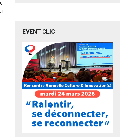
w
.
st
EVENT CLIC