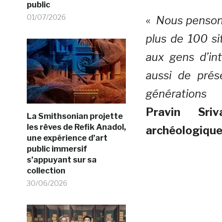
public
01/07/2026
«
Nous penson
plus de 100 s
aux gens d’int
aussi de prése
générations
» 
Pravin Sri
La Smithsonian projette
les rêves de Refik Anadol,
archéologiqu
une expérience d’art
public immersif
s’appuyant sur sa
collection
30/06/2026