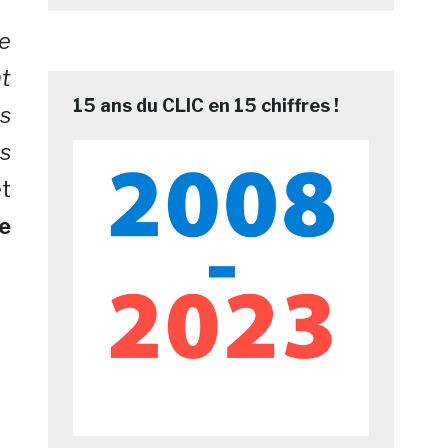
e
t
15 ans du CLIC en 15 chiffres !
s
s
t
e