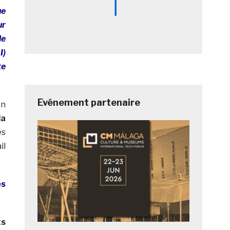
ue
ur
le
I)
te
Evénement partenaire
on
la
es
il
es
ts