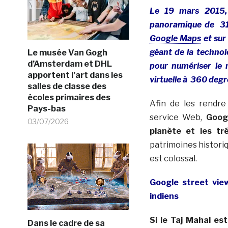
Le 19 mars 2015,
panoramique de 31 
Google Maps
et sur 
géant de la technolo
Le musée Van Gogh
d’Amsterdam et DHL
pour numériser le r
apportent l’art dans les
virtuelle à 360 de
salles de classe des
écoles primaires des
Afin de les rendre
Pays-bas
service Web,
Goog
03/07/2026
planète et les tr
patrimoines historiqu
est colossal.
Google street view
indiens
Si le Taj Mahal e
Dans le cadre de sa