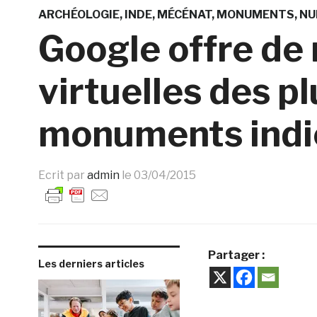
ARCHÉOLOGIE
INDE
MÉCÉNAT
MONUMENTS
NU
Google offre de 
virtuelles des p
monuments indi
Ecrit par
admin
le
03/04/2015
Partager :
Les derniers articles