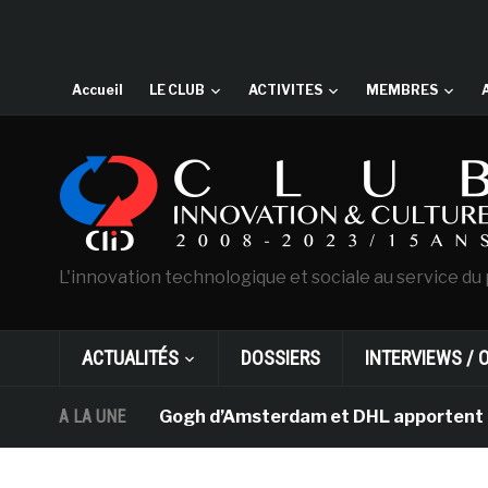
Accueil
LE CLUB
ACTIVITES
MEMBRES
L'innovation technologique et sociale au service du 
ACTUALITÉS
DOSSIERS
INTERVIEWS / 
usée Van Gogh d’Amsterdam et DHL apportent l’art dans 
A LA UNE