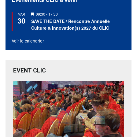
Mis
09:30
-
17:30
MAR
30
en
SAVE THE DATE / Rencontre Annuelle
avant
Culture & Innovation(s) 2027 du CLIC
Voir le calendrier
EVENT CLIC