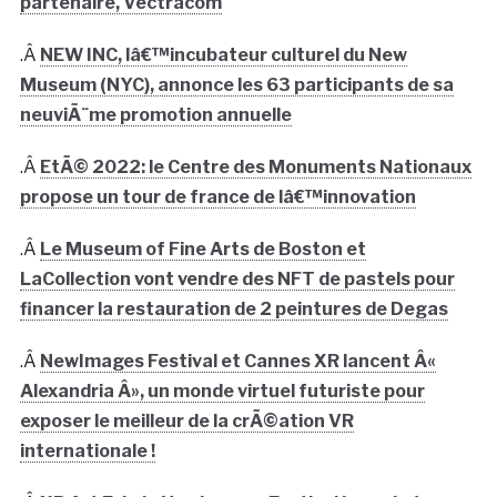
partenaire, Vectracom
.Â
NEW INC, lâ€™incubateur culturel du New
Museum (NYC), annonce les 63 participants de sa
neuviÃ¨me promotion annuelle
.Â
EtÃ© 2022: le Centre des Monuments Nationaux
propose un tour de france de lâ€™innovation
.Â
Le Museum of Fine Arts de Boston et
LaCollection vont vendre des NFT de pastels pour
financer la restauration de 2 peintures de Degas
.Â
NewImages Festival et Cannes XR lancent Â«
Alexandria Â», un monde virtuel futuriste pour
exposer le meilleur de la crÃ©ation VR
internationale !