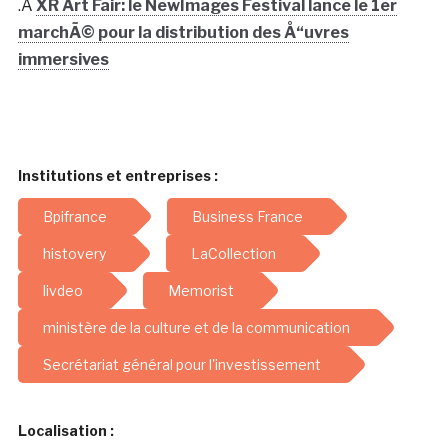
.Â
XR Art Fair: le NewImages Festival lance le 1er
marchÃ© pour la distribution des Å“uvres
immersives
Institutions et entreprises :
Bpifrance
Business France
histovery
LaCollection
livdeo
Memorist
ministère de la culture et de la communication
Secrétariat général pour l'investissement
Localisation :