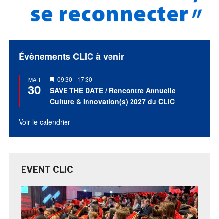
Évènements CLIC à venir
Mis
09:30
-
17:30
MAR
30
en
SAVE THE DATE / Rencontre Annuelle
avant
Culture & Innovation(s) 2027 du CLIC
Voir le calendrier
EVENT CLIC