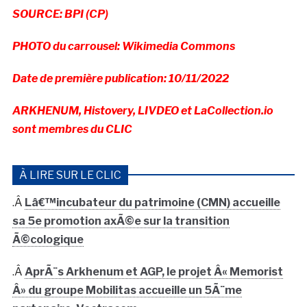
SOURCE: BPI (CP)
PHOTO du carrousel: Wikimedia Commons
Date de première publication: 10/11/2022
ARKHENUM, Histovery, LIVDEO et LaCollection.io
sont membres du CLIC
À LIRE SUR LE CLIC
.Â
Lâ€™incubateur du patrimoine (CMN) accueille
sa 5e promotion axÃ©e sur la transition
Ã©cologique
.Â
AprÃ¨s Arkhenum et AGP, le projet Â« Memorist
Â» du groupe Mobilitas accueille un 5Ã¨me